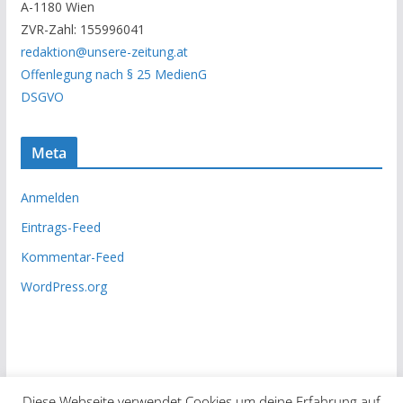
A-1180 Wien
c
ZVR-Zahl: 155996041
h
redaktion@unsere-zeitung.at
i
Offenlegung nach § 25 MedienG
v
DSGVO
Meta
Anmelden
Eintrags-Feed
Kommentar-Feed
WordPress.org
Diese Webseite verwendet Cookies um deine Erfahrung auf