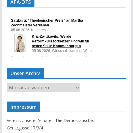
APA-OTS
Unser Archiv
U
n
s
Impressum
e
r
Verein „Unsere Zeitung – Die Demokratische.“
A
Gentzgasse 17/3/4
r