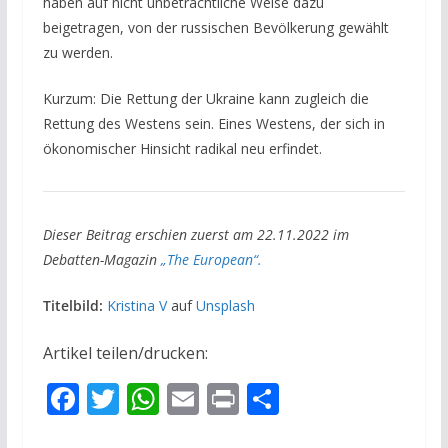
haben auf nicht unbeträchtliche Weise dazu
beigetragen, von der russischen Bevölkerung gewählt
zu werden.
Kurzum: Die Rettung der Ukraine kann zugleich die
Rettung des Westens sein. Eines Westens, der sich in
ökonomischer Hinsicht radikal neu erfindet.
Dieser Beitrag erschien zuerst am 22.11.2022 im
Debatten-Magazin
„The European“.
Titelbild:
Kristina V
auf
Unsplash
Artikel teilen/drucken:
F
T
W
E
Pr
T
ac
w
h
m
in
ei