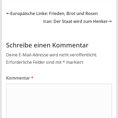
e
itt
at
ai
t
le
b
er
s
l
n
Europäische Linke: Frieden, Brot und Rosen
o
A
Iran: Der Staat wird zum Henker
o
p
k
p
Schreibe einen Kommentar
Deine E-Mail-Adresse wird nicht veröffentlicht.
Erforderliche Felder sind mit
*
markiert
Kommentar
*