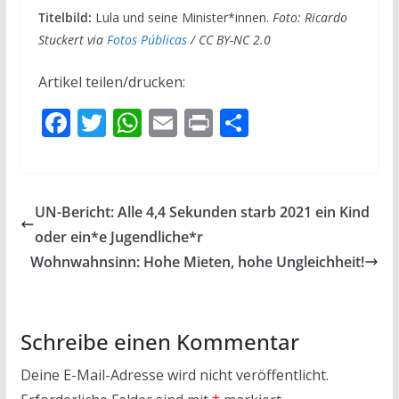
Titelbild:
Lula und seine Minister*innen.
Foto: Ricardo
Stuckert via
Fotos Públicas
/ CC BY-NC 2.0
Artikel teilen/drucken:
F
T
W
E
Pr
T
ac
w
h
m
in
ei
e
itt
at
ai
t
le
b
er
s
l
n
UN-Bericht: Alle 4,4 Sekunden starb 2021 ein Kind
o
A
oder ein*e Jugendliche*r
o
p
Wohnwahnsinn: Hohe Mieten, hohe Ungleichheit!
k
p
Schreibe einen Kommentar
Deine E-Mail-Adresse wird nicht veröffentlicht.