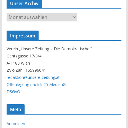
Unser Archiv
U
n
s
Impressum
e
r
Verein „Unsere Zeitung – Die Demokratische.“
A
Gentzgasse 17/3/4
r
A-1180 Wien
c
ZVR-Zahl: 155996041
h
redaktion@unsere-zeitung.at
i
Offenlegung nach § 25 MedienG
v
DSGVO
Meta
Anmelden