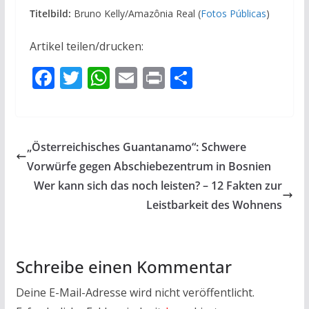
Titelbild:
Bruno Kelly/Amazônia Real (
Fotos Públicas
)
Artikel teilen/drucken:
F
T
W
E
Pr
T
ac
w
h
m
in
ei
e
itt
at
ai
t
le
b
er
s
l
n
„Österreichisches Guantanamo“: Schwere
o
A
Vorwürfe gegen Abschiebezentrum in Bosnien
o
p
Wer kann sich das noch leisten? – 12 Fakten zur
k
p
Leistbarkeit des Wohnens
Schreibe einen Kommentar
Deine E-Mail-Adresse wird nicht veröffentlicht.