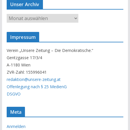
Unser Archiv
U
n
s
Impressum
e
r
Verein „Unsere Zeitung – Die Demokratische.“
A
Gentzgasse 17/3/4
r
A-1180 Wien
c
ZVR-Zahl: 155996041
h
redaktion@unsere-zeitung.at
i
Offenlegung nach § 25 MedienG
v
DSGVO
Meta
Anmelden