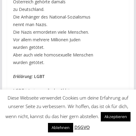
Österreich gehörte damals
zu Deutschland.
Die Anhänger des National-Sozialismus
nennt man Nazis.
Die Nazis ermordeten viele Menschen.
Vor allem mehrere Millionen Juden
wurden getötet.
Aber auch viele homosexuelle Menschen
wurden getötet.
Erklärung:
LGBT
LGBT ist eine englische Abkürzung.
Diese Webseite verwendet Cookies um deine Erfahrung auf
Jeder Buchstabe steht für eine
eigene Gruppe von Menschen.
unserer Seite zu verbessern. Wir hoffen, das ist ok für dich,
Das sind Lesben, Schwule,
wenn nicht, kannst du das hier gern abstellen.
Akzeptieren
bi-sexuelle Menschen und Transgender.
DSGVO
Ablehnen
Bi-sexuelle Menschen lieben
Männer und Frauen.