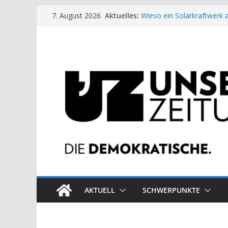
Zum
Aktuelles:
Wieso ein Solarkraftwerk 
7. August 2026
Inhalt
Kinderbetreuung ist keine 
US-Wahl: Arzt aus Detroit 
springen
Die neuen Weber in der Pl
Eine Schwalbe macht noc
AKTUELL
SCHWERPUNKTE