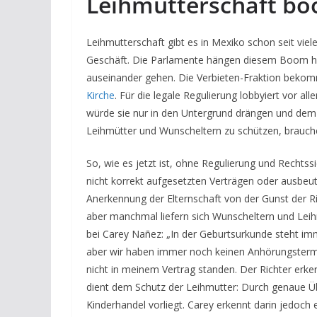
Leihmutterschaft bo
Leihmutterschaft gibt es in Mexiko schon seit vie
Geschäft. Die Parlamente hängen diesem Boom hin
auseinander gehen. Die Verbieten-Fraktion bekom
Kirche
. Für die legale Regulierung lobbyiert vor al
würde sie nur in den Untergrund drängen und dem 
Leihmütter und Wunscheltern zu schützen, brauc
So, wie es jetzt ist, ohne Regulierung und Rechtss
nicht korrekt aufgesetzten Verträgen oder ausbeute
Anerkennung der Elternschaft von der Gunst der Ri
aber manchmal liefern sich Wunscheltern und Lei
bei Carey Nañez: „In der Geburtsurkunde steht im
aber wir haben immer noch keinen Anhörungstermi
nicht in meinem Vertrag standen. Der Richter erke
dient dem Schutz der Leihmutter: Durch genaue Übe
Kinderhandel vorliegt. Carey erkennt darin jedoch 