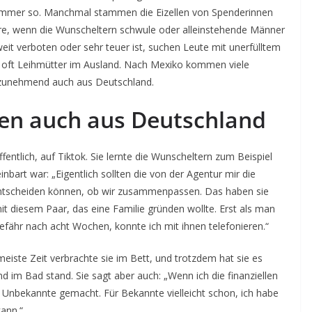
cht immer so. Manchmal stammen die Eizellen von Spenderinnen
ere, wenn die Wunscheltern schwule oder alleinstehende Männer
weit verboten oder sehr teuer ist, suchen Leute mit unerfülltem
n oft Leihmütter im Ausland. Nach Mexiko kommen viele
 zunehmend auch aus Deutschland.
n auch aus Deutschland
ffentlich, auf Tiktok. Sie lernte die Wunscheltern zum Beispiel
inbart war: „Eigentlich sollten die von der Agentur mir die
 entscheiden können, ob wir zusammenpassen. Das haben sie
t diesem Paar, das eine Familie gründen wollte. Erst als man
ähr nach acht Wochen, konnte ich mit ihnen telefonieren.“
eiste Zeit verbrachte sie im Bett, und trotzdem hat sie es
nd im Bad stand. Sie sagt aber auch: „Wenn ich die finanziellen
ür Unbekannte gemacht. Für Bekannte vielleicht schon, ich habe
kann.“