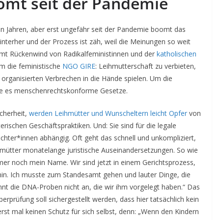
omt seit der Pandemie
len Jahren, aber erst ungefähr seit der Pandemie boomt das
terher und der Prozess ist zäh, weil die Meinungen so weit
mt Rückenwind von Radikalfeministinnen und der
katholischen
lem die feministische
NGO GIRE
: Leihmutterschaft zu verbieten,
organisierten Verbrechen in die Hände spielen. Um die
he es menschenrechtskonforme Gesetze.
icherheit,
werden Leihmütter und Wunscheltern leicht Opfer
von
rischen Geschäftspraktiken. Und: Sie sind für die legale
chter*innen abhängig. Oft geht das schnell und unkompliziert,
hmütter monatelange juristische Auseinandersetzungen. So wie
mer noch mein Name. Wir sind jetzt in einem Gerichtsprozess,
n. Ich musste zum Standesamt gehen und lauter Dinge, die
nnt die DNA-Proben nicht an, die wir ihm vorgelegt haben.“ Das
rprüfung soll sichergestellt werden, dass hier tatsächlich kein
erst mal keinen Schutz für sich selbst, denn: „Wenn den Kindern