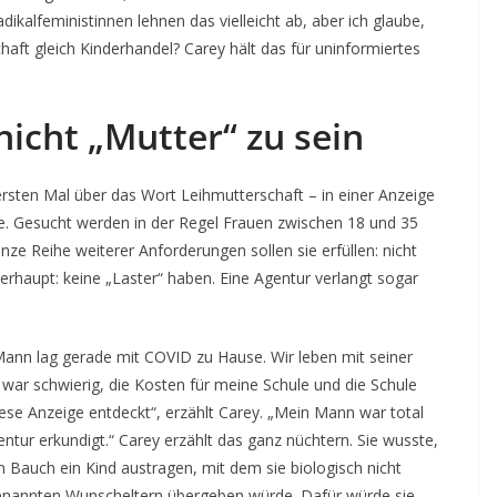
dikalfeministinnen lehnen das vielleicht ab, aber ich glaube,
chaft gleich Kinderhandel? Carey hält das für uninformiertes
nicht „Mutter“ zu sein
ersten Mal über das Wort Leihmutterschaft – in einer Anzeige
se. Gesucht werden in der Regel Frauen zwischen 18 und 35
nze Reihe weiterer Anforderungen sollen sie erfüllen: nicht
berhaupt: keine „Laster“ haben. Eine Agentur verlangt sogar
Mann lag gerade mit COVID zu Hause. Wir leben mit seiner
r schwierig, die Kosten für meine Schule und die Schule
ese Anzeige entdeckt“, erzählt Carey. „Mein Mann war total
ntur erkundigt.“ Carey erzählt das ganz nüchtern. Sie wusste,
m Bauch ein Kind austragen, mit dem sie biologisch nicht
genannten Wunscheltern übergeben würde. Dafür würde sie