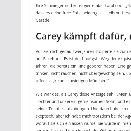
Ihre Schwiegermutter reagierte aber total cool: „Ra
dass es deine freie Entscheidung ist.“ Leihmutters
Gerede.
Carey kämpft dafür, 
Vor ziemlich genau zwei Jahren stolperte sie zum 
auf Facebook. Es ist der häufigste Weg der Akqui
Jahren, die bereits ein Kind geboren haben. Eine ga
trinken, nicht rauchen, nicht übergewichtig sein, ü
offensiv: „keine schwierigen Mädchen!“
Wie war das, als Carey diese Anzeige sah? „Mein 
Tochter und unserem gemeinsamen Sohn, und es wa
seiner Tochter aufzubringen. Und dann habe ich di
skeptisch, aber ich habe mich trotzdem bei der Age
worauf sie sich einlassen würde: Sie würde in ihre
verwandt ist und das sie nach der Geburt den so