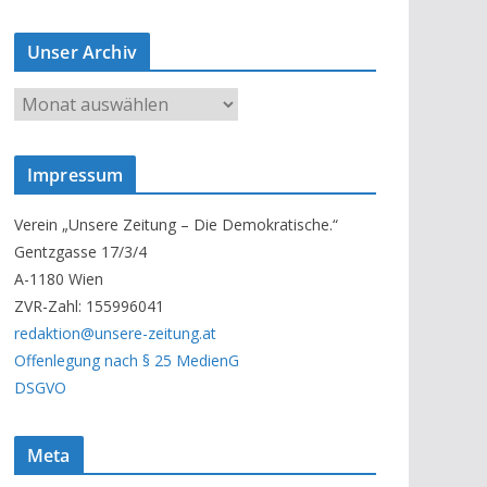
Unser Archiv
U
n
s
Impressum
e
r
Verein „Unsere Zeitung – Die Demokratische.“
A
Gentzgasse 17/3/4
r
A-1180 Wien
c
ZVR-Zahl: 155996041
h
redaktion@unsere-zeitung.at
i
Offenlegung nach § 25 MedienG
v
DSGVO
Meta