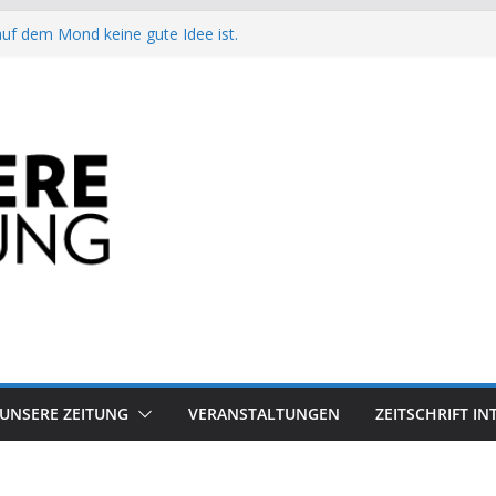
auf dem Mond keine gute Idee ist.
Arbeit?
besiegt 70-Millionen-Dollar-Lobby
attform-Falle
h keinen Sommer
UNSERE ZEITUNG
VERANSTALTUNGEN
ZEITSCHRIFT I