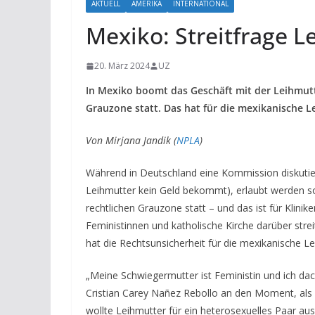
AKTUELL
AMERIKA
INTERNATIONAL
Mexiko: Streitfrage L
20. März 2024
UZ
In Mexiko boomt das Geschäft mit der Leihmutte
Grauzone statt. Das hat für die mexikanische 
Von Mirjana Jandik (
NPLA
)
Während in Deutschland eine Kommission diskutiert,
Leihmutter kein Geld bekommt), erlaubt werden sol
rechtlichen Grauzone statt – und das ist für Klin
Feministinnen und katholische Kirche darüber strei
hat die Rechtsunsicherheit für die mexikanische 
„Meine Schwiegermutter ist Feministin und ich dach
Cristian Carey Nañez Rebollo an den Moment, als 
wollte Leihmutter für ein heterosexuelles Paar au