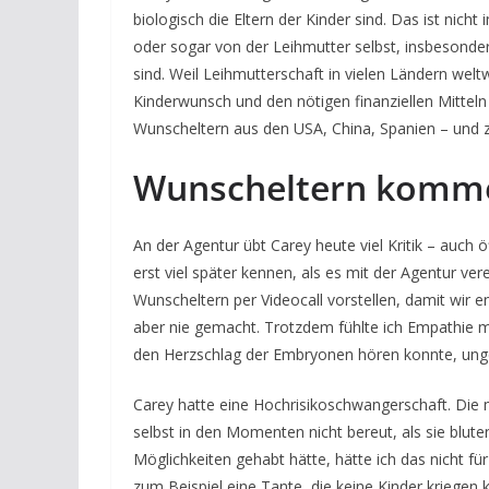
biologisch die Eltern der Kinder sind. Das ist ni
oder sogar von der Leihmutter selbst, insbesond
sind. Weil Leihmutterschaft in vielen Ländern welt
Kinderwunsch und den nötigen finanziellen Mittel
Wunscheltern aus den USA, China, Spanien – und
Wunscheltern komme
An der Agentur übt Carey heute viel Kritik – auch ö
erst viel später kennen, als es mit der Agentur vere
Wunscheltern per Videocall vorstellen, damit wir
aber nie gemacht. Trotzdem fühlte ich Empathie mi
den Herzschlag der Embryonen hören konnte, ungef
Carey hatte eine Hochrisikoschwangerschaft. Die m
selbst in den Momenten nicht bereut, als sie blute
Möglichkeiten gehabt hätte, hätte ich das nicht f
zum Beispiel eine Tante, die keine Kinder kriegen 