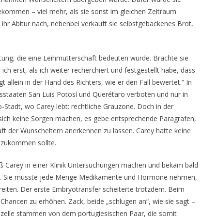
kommen – viel mehr, als sie sonst im gleichen Zeitraum
 ihr Abitur nach, nebenbei verkauft sie selbstgebackenes Brot,
ung, die eine Leihmutterschaft bedeuten würde. Brachte sie
ch erst, als ich weiter recherchiert und festgestellt habe, dass
gt allein in der Hand des Richters, wie er den Fall bewertet.“ In
esstaaten San Luis Potosí und Querétaro verboten und nur in
o-Stadt, wo Carey lebt: rechtliche Grauzone. Doch in der
 sich keine Sorgen machen, es gebe entsprechende Paragrafen,
haft der Wunscheltern anerkennen zu lassen. Carey hatte keine
e zukommen sollte.
ließ Carey in einer Klinik Untersuchungen machen und bekam bald
 sei. Sie musste jede Menge Medikamente und Hormone nehmen,
eiten. Der erste Embryotransfer scheiterte trotzdem. Beim
 Chancen zu erhöhen. Zack, beide „schlugen an“, wie sie sagt –
izelle stammen von dem portugiesischen Paar, die somit