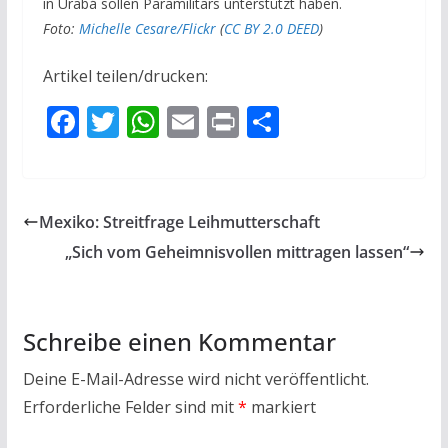
in Urabá sollen Paramilitärs unterstützt haben.
Foto:
Michelle Cesare/Flickr
(
CC BY 2.0 DEED
)
Artikel teilen/drucken:
F
T
W
E
Pr
T
ac
w
h
m
in
ei
e
itt
at
ai
t
le
b
er
s
l
n
Mexiko: Streitfrage Leihmutterschaft
o
A
„Sich vom Geheimnisvollen mittragen lassen“
o
p
k
p
Schreibe einen Kommentar
Deine E-Mail-Adresse wird nicht veröffentlicht.
Erforderliche Felder sind mit
*
markiert