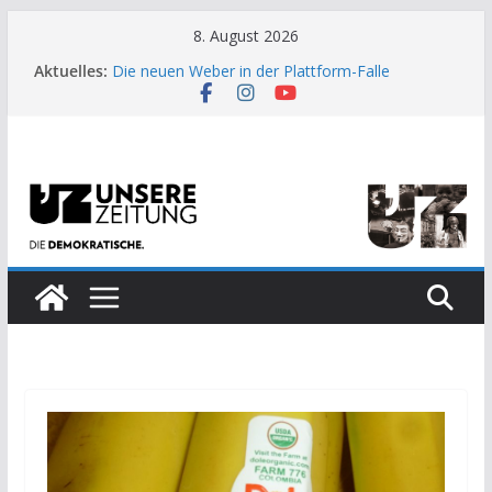
Zum
8. August 2026
Inhalt
Aktuelles:
Die neuen Weber in der Plattform-Falle
springen
Moment der Woche: Die Heuschrecke
Archaische Jäger gegen fossile Offshore-
Plattform
Kinderbetreuung ist keine Arbeit?
US-Wahl: Arzt aus Detroit besiegt 70-Millionen-
Dollar-Lobby