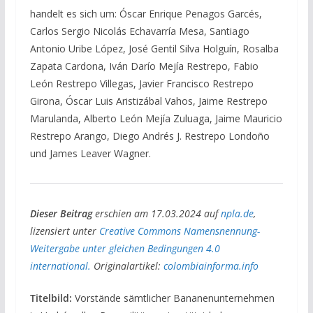
handelt es sich um: Óscar Enrique Penagos Garcés,
Carlos Sergio Nicolás Echavarría Mesa, Santiago
Antonio Uribe López, José Gentil Silva Holguín, Rosalba
Zapata Cardona, Iván Darío Mejía Restrepo, Fabio
León Restrepo Villegas, Javier Francisco Restrepo
Girona, Óscar Luis Aristizábal Vahos, Jaime Restrepo
Marulanda, Alberto León Mejía Zuluaga, Jaime Mauricio
Restrepo Arango, Diego Andrés J. Restrepo Londoño
und James Leaver Wagner.
Dieser Beitrag
erschien am 17.03.2024 auf
npla.de
,
lizensiert unter
Creative Commons Namensnennung-
Weitergabe unter gleichen Bedingungen 4.0
international.
Originalartikel:
colombiainforma.info
Titelbild:
Vorstände sämtlicher Bananenunternehmen