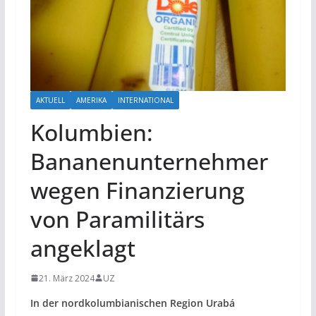
AKTUELL
AMERIKA
INTERNATIONAL
Kolumbien:
Bananenunternehmer
wegen Finanzierung
von Paramilitärs
angeklagt
21. März 2024
UZ
In der nordkolumbianischen Region Urabá