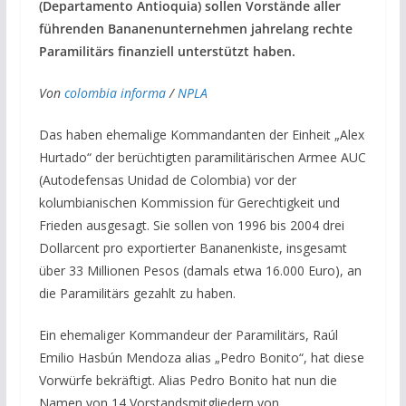
(Departamento Antioquia) sollen Vorstände aller
führenden Bananenunternehmen jahrelang rechte
Paramilitärs finanziell unterstützt haben.
Von
colombia informa
/
NPLA
Das haben ehemalige Kommandanten der Einheit „Alex
Hurtado“ der berüchtigten paramilitärischen Armee AUC
(Autodefensas Unidad de Colombia) vor der
kolumbianischen Kommission für Gerechtigkeit und
Frieden ausgesagt. Sie sollen von 1996 bis 2004 drei
Dollarcent pro exportierter Bananenkiste, insgesamt
über 33 Millionen Pesos (damals etwa 16.000 Euro), an
die Paramilitärs gezahlt zu haben.
Ein ehemaliger Kommandeur der Paramilitärs, Raúl
Emilio Hasbún Mendoza alias „Pedro Bonito“, hat diese
Vorwürfe bekräftigt. Alias Pedro Bonito hat nun die
Namen von 14 Vorstandsmitgliedern von