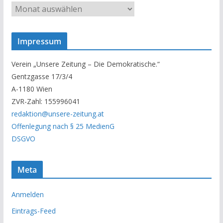
U
n
s
Impressum
e
r
Verein „Unsere Zeitung – Die Demokratische.“
A
Gentzgasse 17/3/4
r
A-1180 Wien
c
ZVR-Zahl: 155996041
h
redaktion@unsere-zeitung.at
i
Offenlegung nach § 25 MedienG
v
DSGVO
Meta
Anmelden
Eintrags-Feed