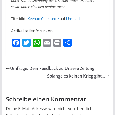
unter Namensnennung der Urheberin/des Urhebers
sowie unter gleichen Bedingungen.
Titelbild:
Keenan Constance
auf
Unsplash
Artikel teilen/drucken:
F
T
W
E
Pr
T
ac
w
h
m
in
ei
e
itt
at
ai
t
le
b
er
s
l
n
Umfrage: Dein Feedback zu Unsere Zeitung
o
A
Solange es keinen Krieg gibt…
o
p
k
p
Schreibe einen Kommentar
Deine E-Mail-Adresse wird nicht veröffentlicht.