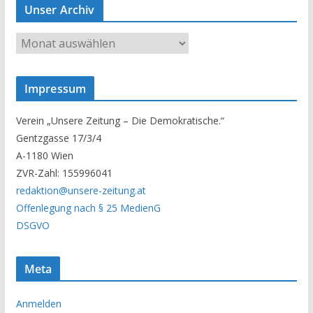
Unser Archiv
U
n
s
Impressum
e
r
Verein „Unsere Zeitung – Die Demokratische.“
A
Gentzgasse 17/3/4
r
A-1180 Wien
c
ZVR-Zahl: 155996041
h
redaktion@unsere-zeitung.at
i
Offenlegung nach § 25 MedienG
v
DSGVO
Meta
Anmelden