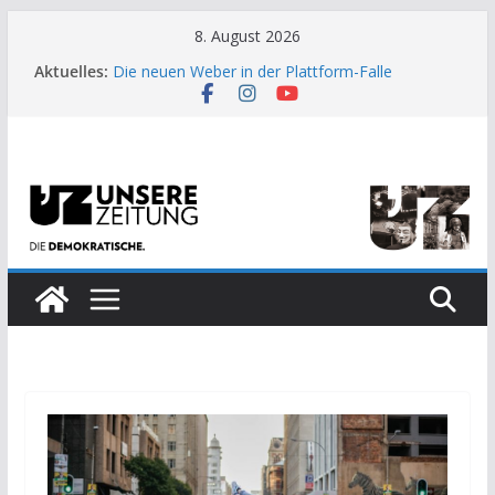
Zum
8. August 2026
Inhalt
Aktuelles:
Die neuen Weber in der Plattform-Falle
springen
Moment der Woche: Die Heuschrecke
Archaische Jäger gegen fossile Offshore-
Plattform
Kinderbetreuung ist keine Arbeit?
US-Wahl: Arzt aus Detroit besiegt 70-Millionen-
Dollar-Lobby