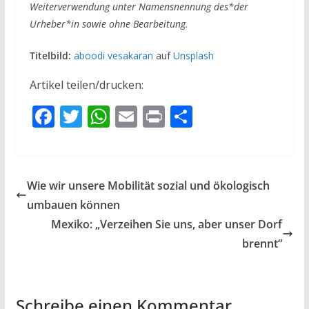
Weiterverwendung unter Namensnennung des*der
Urheber*in sowie ohne Bearbeitung.
Titelbild:
aboodi vesakaran
auf
Unsplash
Artikel teilen/drucken:
F
T
W
E
Pr
T
ac
w
h
m
in
ei
e
itt
at
ai
t
le
b
er
s
l
n
Wie wir unsere Mobilität sozial und ökologisch
o
A
umbauen können
o
p
Mexiko: „Verzeihen Sie uns, aber unser Dorf
k
p
brennt“
Schreibe einen Kommentar