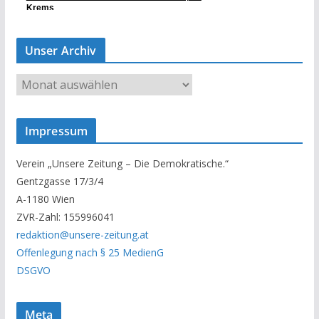
Unser Archiv
U
n
s
Impressum
e
r
Verein „Unsere Zeitung – Die Demokratische.“
A
Gentzgasse 17/3/4
r
A-1180 Wien
c
ZVR-Zahl: 155996041
h
redaktion@unsere-zeitung.at
i
Offenlegung nach § 25 MedienG
v
DSGVO
Meta