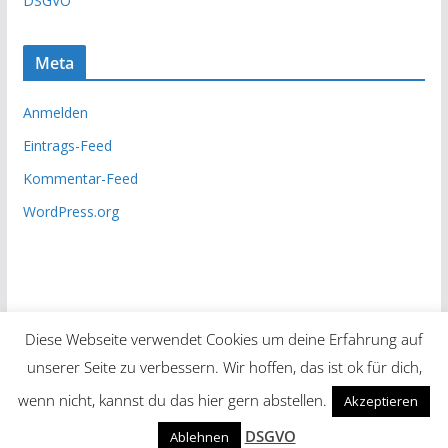
DSGVO
Meta
Anmelden
Eintrags-Feed
Kommentar-Feed
WordPress.org
Diese Webseite verwendet Cookies um deine Erfahrung auf
unserer Seite zu verbessern. Wir hoffen, das ist ok für dich,
Copyright © 2026
Unsere Zeitung
. Alle Rechte vorbehalten.
wenn nicht, kannst du das hier gern abstellen.
Akzeptieren
Theme:
ColorMag
von ThemeGrill. Präsentiert von
DSGVO
Ablehnen
WordPress
.