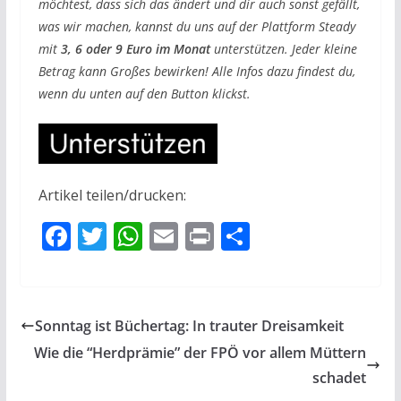
möchtest, dass sich das ändert und dir auch sonst gefällt,
was wir machen, kannst du uns auf der Plattform Steady
mit
3, 6 oder 9 Euro im Monat
unterstützen. Jeder kleine
Betrag kann Großes bewirken! Alle Infos dazu findest du,
wenn du unten auf den Button klickst.
Artikel teilen/drucken:
F
T
W
E
Pr
T
ac
w
h
m
in
ei
e
itt
at
ai
t
le
b
er
s
l
n
Sonntag ist Büchertag: In trauter Dreisamkeit
o
A
Wie die “Herdprämie” der FPÖ vor allem Müttern
o
p
schadet