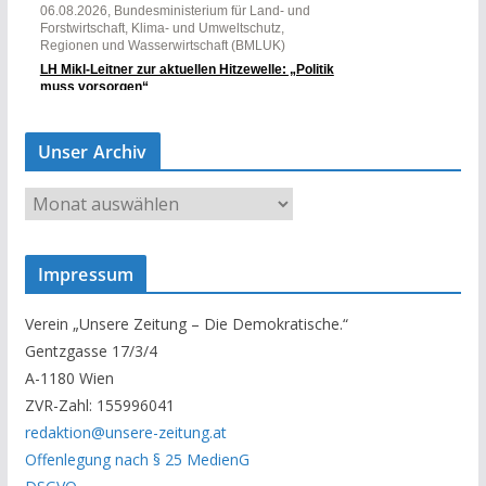
Unser Archiv
U
n
s
Impressum
e
r
Verein „Unsere Zeitung – Die Demokratische.“
A
Gentzgasse 17/3/4
r
A-1180 Wien
c
ZVR-Zahl: 155996041
h
redaktion@unsere-zeitung.at
i
Offenlegung nach § 25 MedienG
v