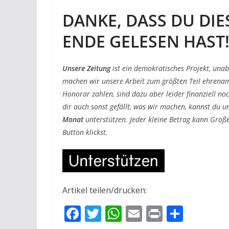
DANKE, DASS DU DIE
ENDE GELESEN HAST
Unsere Zeitung
ist ein demokratisches Projekt, una
machen wir unsere Arbeit zum größten Teil ehrenam
Honorar zahlen, sind dazu aber leider finanziell no
dir auch sonst gefällt, was wir machen, kannst du u
Monat
unterstützen. Jeder kleine Betrag kann Große
Button klickst.
Artikel teilen/drucken:
F
T
W
E
Pr
T