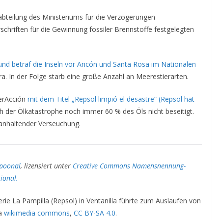
abteilung des Ministeriums für die Verzögerungen
rschriften für die Gewinnung fossiler Brennstoffe festgelegten
und betraf die Inseln vor Ancón und Santa Rosa im Nationalen
a. In der Folge starb eine große Anzahl an Meerestierarten.
erAcción
mit dem Titel „Repsol limpió el desastre“ (Repsol hat
h der Ölkatastrophe noch immer 60 % des Öls nicht beseitigt.
 anhaltender Verseuchung.
/poonal
, lizensiert unter
Creative Commons Namensnennung-
ional.
nerie La Pampilla (Repsol) in Ventanilla führte zum Auslaufen von
a
wikimedia commons
,
CC BY-SA 4.0
.