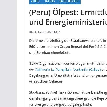
AKTUELL
AMERIKA
NACHHALTIGKEIT
(Peru) Ölpest: Ermitt
und Energieminister
7. Februar 2025
UZ
Die Umweltabteilung der Staatsanwaltschaft in
Edölunternehmen Grupo Repsol del Perú S.A.C. 
und Bergbau eingeleitet.
Beide Organisationen werden wegen mutmaßliche
der
Raffinerie La Pampilla in Ventanilla (Callao)
unt
Begehung einer Umweltstraftat und um ungenaue 
verseuchten Gebietes.
Staatsanwalt Ariel Tapia Gómez hat die Ermittlu
Genehmigung der Sanierungspläne gab, die Repsol, 
für Energie und Bergbau vorgelegt hatte.