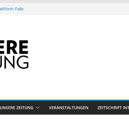
attform-Falle
Heuschrecke
ssile Offshore-Plattform
Arbeit?
besiegt 70-Millionen-Dollar-Lobby
UNSERE ZEITUNG
VERANSTALTUNGEN
ZEITSCHRIFT I