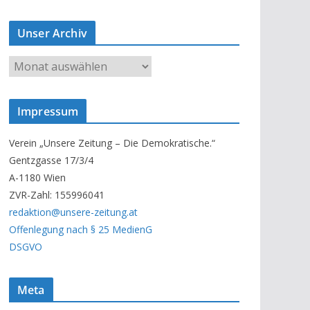
Unser Archiv
U
n
s
Impressum
e
r
Verein „Unsere Zeitung – Die Demokratische.“
A
Gentzgasse 17/3/4
r
A-1180 Wien
c
ZVR-Zahl: 155996041
h
redaktion@unsere-zeitung.at
i
Offenlegung nach § 25 MedienG
v
DSGVO
Meta