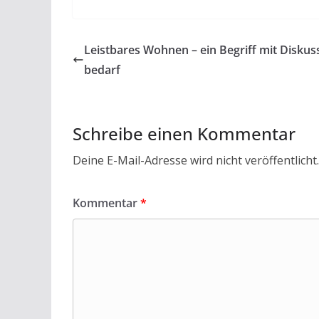
ac
w
h
m
in
ei
e
itt
at
ai
t
le
b
er
s
l
n
Leistbares Wohnen – ein Begriff mit Diskus
o
A
bedarf
o
p
k
p
Schreibe einen Kommentar
Deine E-Mail-Adresse wird nicht veröffentlicht.
Kommentar
*