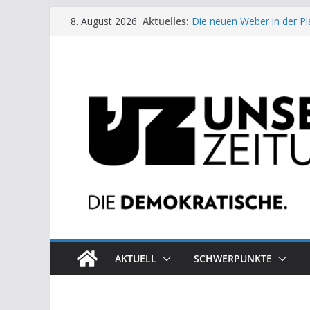
Zum
Aktuelles:
Die neuen Weber in der Pl
8. August 2026
Inhalt
Moment der Woche: Die 
Archaische Jäger gegen fo
springen
Kinderbetreuung ist keine 
US-Wahl: Arzt aus Detroit 
AKTUELL
SCHWERPUNKTE