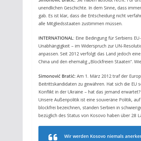
unendlichen Geschichte. In dem Sinne, dass immer
gab. Es ist klar, dass die Entscheidung nicht verfah
alle Mitgliedsstaaten zustimmen müssen.
INTERNATIONAL
: Eine Bedingung für Serbiens EU
Unabhängigkeit – im Widerspruch zur UN-Resoluti
anpassen. Seit 2012 verfolgt das Land jedoch eine
China und den ehemalig „Blockfreien Staaten“. Wie 
Simonović Bratić:
Am 1. März 2012 traf der Europä
Beitrittskandidaten zu gewähren. Hat sich die EU s
Konflikt in der Ukraine – hat das jemand erwartet? 
Unsere Außenpolitik ist eine souveräne Politik, auf d
blockfrei bezeichnen, standen Serbien in schwieri
bezüglich des Status von Kosovo haben über 28 L
Wir werden Kosovo niemals anerke