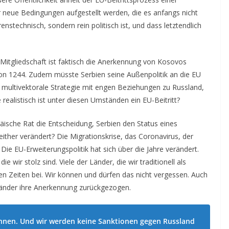
 neue Bedingungen aufgestellt werden, die es anfangs nicht
renstechnisch, sondern rein politisch ist, und dass letztendlich
-Mitgliedschaft ist faktisch die Anerkennung von Kosovos
on 1244. Zudem müsste Serbien seine Außenpolitik an die EU
 multivektorale Strategie mit engen Beziehungen zu Russland,
realistisch ist unter diesen Umständen ein EU-Beitritt?
ische Rat die Entscheidung, Serbien den Status eines
either verändert? Die Migrationskrise, das Coronavirus, der
Die EU-Erweiterungspolitik hat sich über die Jahre verändert.
ie wir stolz sind. Viele der Länder, die wir traditionell als
gen Zeiten bei. Wir können und dürfen das nicht vergessen. Auch
änder ihre Anerkennung zurückgezogen.
nnen. Und wir werden keine Sanktionen gegen Russland