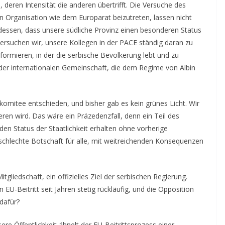
deren Intensität die anderen übertrifft. Die Versuche des
n Organisation wie dem Europarat beizutreten, lassen nicht
 dessen, dass unsere südliche Provinz einen besonderen Status
versuchen wir, unsere Kollegen in der PACE ständig daran zu
nformieren, in der die serbische Bevölkerung lebt und zu
 der internationalen Gemeinschaft, die dem Regime von Albin
komitee entschieden, und bisher gab es kein grünes Licht. Wir
ren wird. Das wäre ein Präzedenzfall, denn ein Teil des
den Status der Staatlichkeit erhalten ohne vorherige
chlechte Botschaft für alle, mit weitreichenden Konsequenzen
itgliedschaft, ein offizielles Ziel der serbischen Regierung.
n EU-Beitritt seit Jahren stetig rückläufig, und die Opposition
dafür?
ere Öffentlichkeit ähnelt der EU-Beitrittsprozess einer