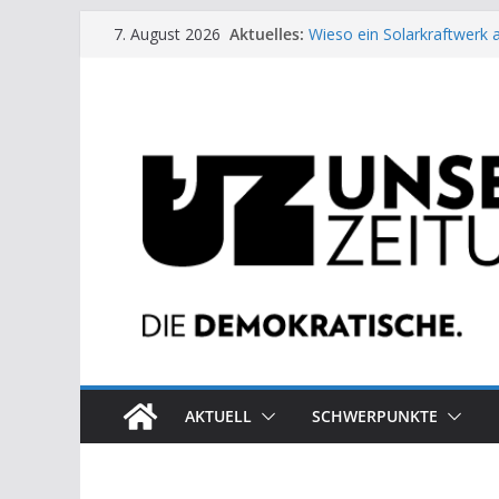
Zum
Aktuelles:
Wieso ein Solarkraftwerk 
7. August 2026
Inhalt
Kinderbetreuung ist keine 
US-Wahl: Arzt aus Detroit 
springen
Die neuen Weber in der Pl
Eine Schwalbe macht noc
AKTUELL
SCHWERPUNKTE