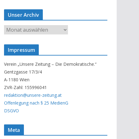
Unser Archiv
U
n
s
Impressum
e
r
Verein „Unsere Zeitung – Die Demokratische.“
A
Gentzgasse 17/3/4
r
A-1180 Wien
c
ZVR-Zahl: 155996041
h
redaktion@unsere-zeitung.at
i
Offenlegung nach § 25 MedienG
v
DSGVO
Meta