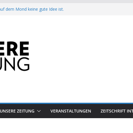
auf dem Mond keine gute Idee ist.
Arbeit?
besiegt 70-Millionen-Dollar-Lobby
attform-Falle
h keinen Sommer
UNSERE ZEITUNG
VERANSTALTUNGEN
ZEITSCHRIFT I