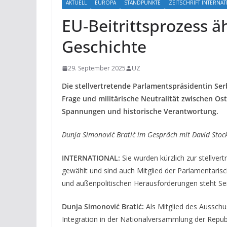
AKTUELL
EUROPA
STANDPUNKTE
ZEITSCHRIFT INTERNA
EU-Beitrittsprozess ä
Geschichte
29. September 2025
UZ
Die stellvertretende Parlamentspräsidentin Ser
Frage und militärische Neutralität zwischen Ost
Spannungen und historische Verantwortung.
Dunja Simonović Bratić
im Gespräch mit David Stock
INTERNATIONAL:
Sie wurden kürzlich zur stellve
gewählt und sind auch Mitglied der Parlamentari
und außenpolitischen Herausforderungen steht Ser
Dunja Simonović Bratić:
Als Mitglied des Ausschu
Integration in der Nationalversammlung der Republ