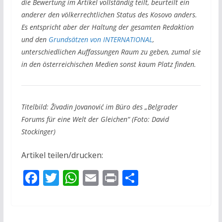
die Bewertung im Artikel vollständig teilt, beurteilt ein
anderer den völkerrechtlichen Status des Kosovo anders.
Es entspricht aber der Haltung der gesamten Redaktion
und den
Grundsätzen von INTERNATIONAL
,
unterschiedlichen Auffassungen Raum zu geben, zumal sie
in den österreichischen Medien sonst kaum Platz finden.
Titelbild: Živadin Jovanović im Büro des „Belgrader
Forums für eine Welt der Gleichen“ (Foto: David
Stockinger)
Artikel teilen/drucken:
F
T
W
E
Pr
T
ac
w
h
m
in
ei
e
itt
at
ai
t
le