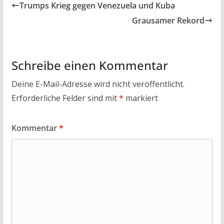
b
er
s
l
n
Trumps Krieg gegen Venezuela und Kuba
o
A
Grausamer Rekord
o
p
k
p
Schreibe einen Kommentar
Deine E-Mail-Adresse wird nicht veröffentlicht.
Erforderliche Felder sind mit
*
markiert
Kommentar
*