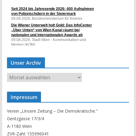
Unser Archiv
U
n
s
Impressum
e
r
Verein „Unsere Zeitung – Die Demokratische.“
A
Gentzgasse 17/3/4
r
A-1180 Wien
c
ZVR-Zahl: 155996041