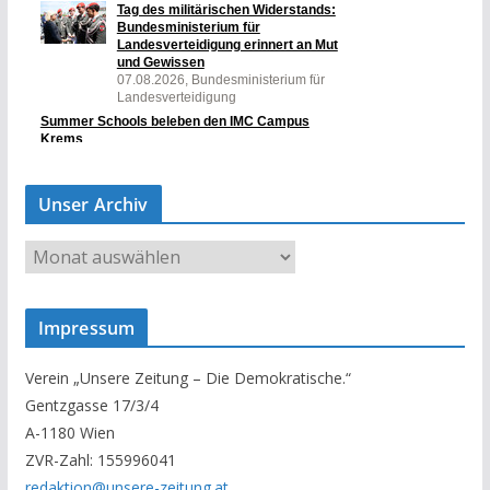
Unser Archiv
U
n
s
Impressum
e
r
Verein „Unsere Zeitung – Die Demokratische.“
A
Gentzgasse 17/3/4
r
A-1180 Wien
c
ZVR-Zahl: 155996041
h
redaktion@unsere-zeitung.at