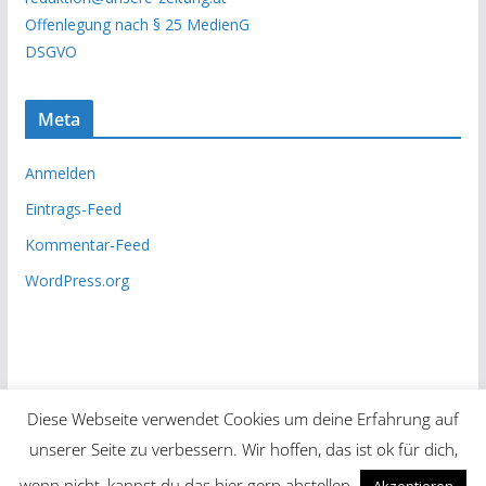
i
Offenlegung nach § 25 MedienG
v
DSGVO
Meta
Anmelden
Eintrags-Feed
Kommentar-Feed
WordPress.org
Diese Webseite verwendet Cookies um deine Erfahrung auf
unserer Seite zu verbessern. Wir hoffen, das ist ok für dich,
Copyright © 2026
Unsere Zeitung
. Alle Rechte vorbehalten.
wenn nicht, kannst du das hier gern abstellen.