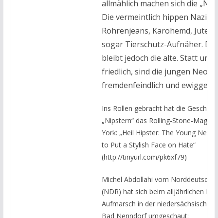
allmählich machen sich die „Nips
Die vermeintlich hippen Nazis t
Röhrenjeans, Karohemd, Jutesac
sogar Tierschutz-Aufnäher. Die
bleibt jedoch die alte. Statt urb
friedlich, sind die jungen Neona
fremdenfeindlich und ewiggestr
Ins Rollen gebracht hat die Geschich
„Nipstern“ das Rolling-Stone-Magaz
York: „Heil Hipster: The Young Neo-N
to Put a Stylish Face on Hate“
(http://tinyurl.com/pk6xf79)
Michel Abdollahi vom Norddeutsche
(NDR) hat sich beim alljährlichen Ne
Aufmarsch in der niedersächsischen 
Bad Nenndorf umgeschaut: