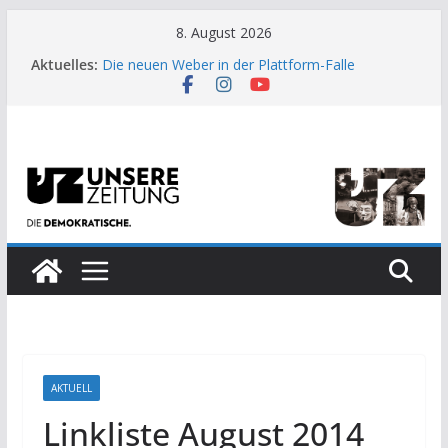
Zum
8. August 2026
US-Wahl: Arzt aus Detroit besiegt 70-Millionen-
Inhalt
Aktuelles:
Dollar-Lobby
springen
Die neuen Weber in der Plattform-Falle
Moment der Woche: Die Heuschrecke
Archaische Jäger gegen fossile Offshore-
Plattform
Kinderbetreuung ist keine Arbeit?
AKTUELL
Linkliste August 2014