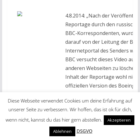
4.8.2014: „Nach der Veröffentli
Reportage durch den russischs
BBC-Korrespondenten, wurde s
darauf von der Leitung der BB
Internetportal des Senders wied
BBC versucht dieses Video auch
anderen Webseiten zu löschen, 
Inhalt der Reportage wohl nicht
offiziellen Version des Boeing-
Amerikaner passt. Viele der bef
Diese Webseite verwendet Cookies um deine Erfahrung auf
Augenzeugen haben nämlich zw
unserer Seite zu verbessern. Wir hoffen, das ist ok für dich,
ukrainische Kampfjets zum Zeit
wenn nicht, kannst du das hier gern abstellen.
Akzeptieren
Absturzes am Himmel gesehen.
Kampfjet der auf der gleichen H
DSGVO
Ablehnen
Boeing flog, hat auch das russi