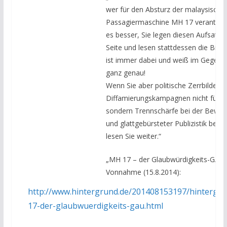
wer für den Absturz der malaysische
Passagiermaschine MH 17 verantwortl
es besser, Sie legen diesen Aufsatz g
Seite und lesen stattdessen die Bild-
ist immer dabei und weiß im Gegensa
ganz genau!
Wenn Sie aber politische Zerrbilder u
Diffamierungskampagnen nicht für hil
sondern Trennschärfe bei der Bewert
und glattgebürsteter Publizistik bev
lesen Sie weiter.“
„MH 17 – der Glaubwürdigkeits-GAU“
Vonnahme (15.8.2014):
http://www.hintergrund.de/201408153197/hintergr
17-der-glaubwuerdigkeits-gau.html