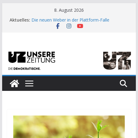
Zum
8. August 2026
US-Wahl: Arzt aus Detroit besiegt 70-Millionen-
Inhalt
Aktuelles:
Dollar-Lobby
springen
Die neuen Weber in der Plattform-Falle
Moment der Woche: Die Heuschrecke
Archaische Jäger gegen fossile Offshore-
Plattform
Kinderbetreuung ist keine Arbeit?