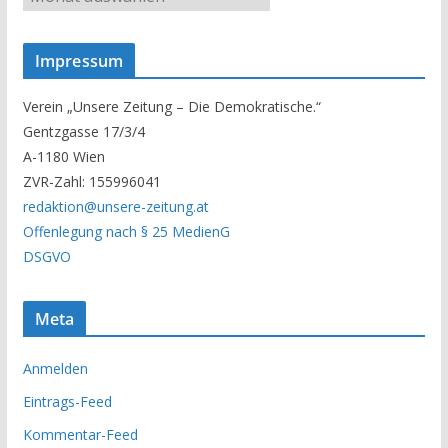
n
s
Impressum
e
r
Verein „Unsere Zeitung – Die Demokratische.“
A
Gentzgasse 17/3/4
r
A-1180 Wien
c
ZVR-Zahl: 155996041
h
redaktion@unsere-zeitung.at
i
Offenlegung nach § 25 MedienG
v
DSGVO
Meta
Anmelden
Eintrags-Feed
Kommentar-Feed