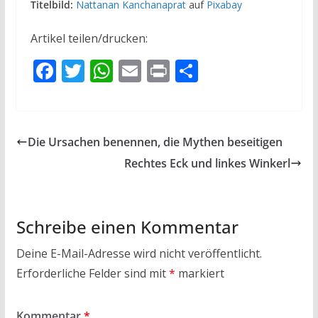
Titelbild:
Nattanan Kanchanaprat
auf
Pixabay
Artikel teilen/drucken:
F
T
W
E
Pr
T
ac
w
h
m
in
ei
e
itt
at
ai
t
le
b
er
s
l
n
Die Ursachen benennen, die Mythen beseitigen
o
A
Rechtes Eck und linkes Winkerl
o
p
k
p
Schreibe einen Kommentar
Deine E-Mail-Adresse wird nicht veröffentlicht.
Erforderliche Felder sind mit
*
markiert
Kommentar
*