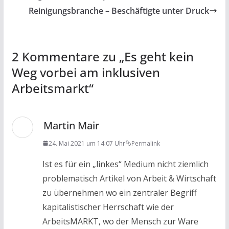
o
A
Reinigungsbranche – Beschäftigte unter Druck
o
p
k
p
2 Kommentare zu „
Es geht kein
Weg vorbei am inklusiven
Arbeitsmarkt
“
Martin Mair
24. Mai 2021 um 14:07 Uhr
Permalink
Ist es für ein „linkes“ Medium nicht ziemlich
problematisch Artikel von Arbeit & Wirtschaft
zu übernehmen wo ein zentraler Begriff
kapitalistischer Herrschaft wie der
ArbeitsMARKT, wo der Mensch zur Ware