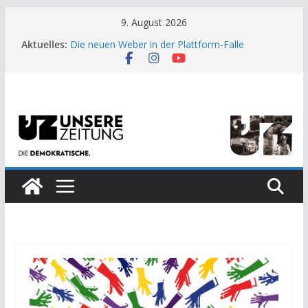
Zum
9. August 2026
Inhalt
Aktuelles:
Die neuen Weber in der Plattform-Falle
springen
Moment der Woche: Die Heuschrecke
Archaische Jäger gegen fossile Offshore-
Plattform
Kinderbetreuung ist keine Arbeit?
US-Wahl: Arzt aus Detroit besiegt 70-Millionen-
Dollar-Lobby