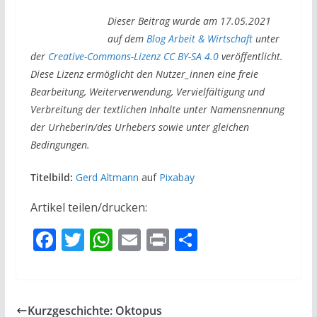
Dieser Beitrag wurde am 17.05.2021
auf dem
Blog Arbeit & Wirtschaft
unter
der
Creative-Commons-Lizenz CC BY-SA 4.0
veröffentlicht.
Diese Lizenz ermöglicht den Nutzer_innen eine freie
Bearbeitung, Weiterverwendung, Vervielfältigung und
Verbreitung der textlichen Inhalte unter Namensnennung
der Urheberin/des Urhebers sowie unter gleichen
Bedingungen.
Titelbild:
Gerd Altmann
auf
Pixabay
Artikel teilen/drucken:
F
T
W
E
Pr
T
ac
w
h
m
in
ei
e
itt
at
ai
t
le
b
er
s
l
n
Kurzgeschichte: Oktopus