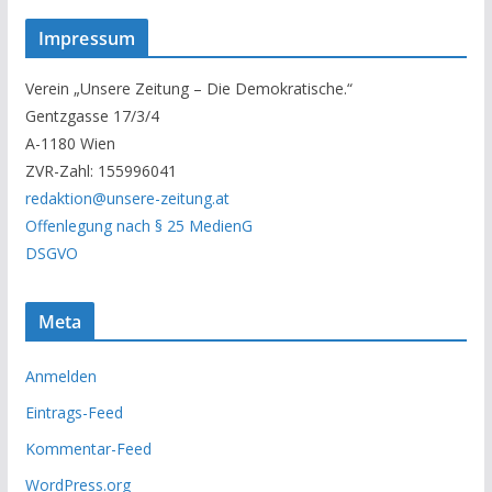
s
Impressum
e
r
Verein „Unsere Zeitung – Die Demokratische.“
A
Gentzgasse 17/3/4
r
A-1180 Wien
c
ZVR-Zahl: 155996041
h
redaktion@unsere-zeitung.at
i
Offenlegung nach § 25 MedienG
v
DSGVO
Meta
Anmelden
Eintrags-Feed
Kommentar-Feed
WordPress.org