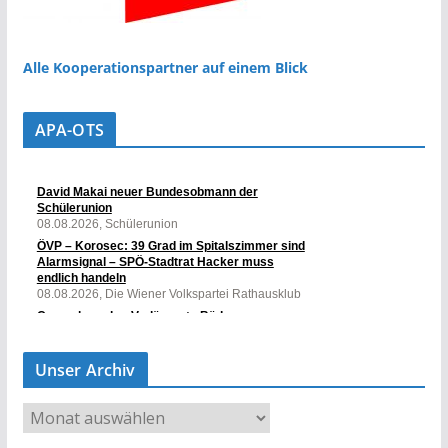
Alle Kooperationspartner auf einem Blick
APA-OTS
Unser Archiv
U
n