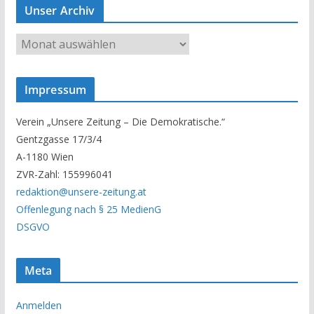
Unser Archiv
U
n
s
Impressum
e
r
Verein „Unsere Zeitung – Die Demokratische.“
A
Gentzgasse 17/3/4
r
A-1180 Wien
c
ZVR-Zahl: 155996041
h
redaktion@unsere-zeitung.at
i
Offenlegung nach § 25 MedienG
v
DSGVO
Meta
Anmelden