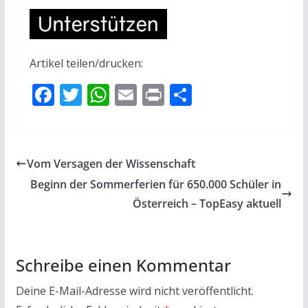
Artikel teilen/drucken:
F
T
W
E
Pr
T
ac
w
h
m
in
ei
e
itt
at
ai
t
le
b
er
s
l
n
Vom Versagen der Wissenschaft
o
A
Beginn der Sommerferien für 650.000 Schüler in
o
p
Österreich – TopEasy aktuell
k
p
Schreibe einen Kommentar
Deine E-Mail-Adresse wird nicht veröffentlicht.