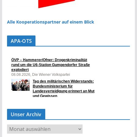
Alle Kooperationspartner auf einem Blick
APA-OTS
Unser Archiv
U
n