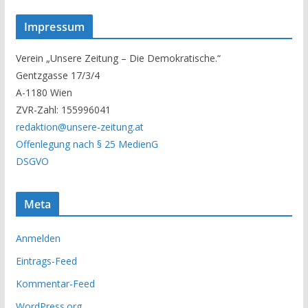
s
Impressum
e
r
Verein „Unsere Zeitung – Die Demokratische.“
A
Gentzgasse 17/3/4
r
A-1180 Wien
c
ZVR-Zahl: 155996041
h
redaktion@unsere-zeitung.at
i
Offenlegung nach § 25 MedienG
v
DSGVO
Meta
Anmelden
Eintrags-Feed
Kommentar-Feed
WordPress.org