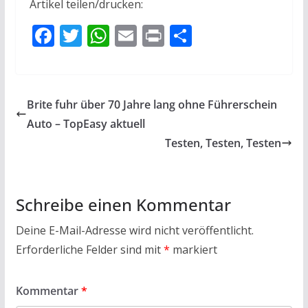
Artikel teilen/drucken:
F
T
W
E
Pr
T
ac
w
h
m
in
ei
e
itt
at
ai
t
le
b
er
s
l
n
Brite fuhr über 70 Jahre lang ohne Führerschein
o
A
Auto – TopEasy aktuell
o
p
Testen, Testen, Testen
k
p
Schreibe einen Kommentar
Deine E-Mail-Adresse wird nicht veröffentlicht.
Erforderliche Felder sind mit
*
markiert
Kommentar
*