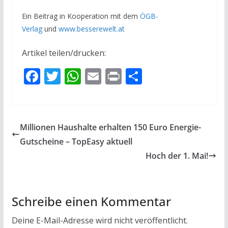
Ein Beitrag in Kooperation mit dem
ÖGB-
Verlag
und
www.besserewelt.at
Artikel teilen/drucken:
F
T
W
E
Pr
T
ac
w
h
m
in
ei
e
itt
at
ai
t
le
b
er
s
l
n
Millionen Haushalte erhalten 150 Euro Energie-
o
A
Gutscheine – TopEasy aktuell
o
p
Hoch der 1. Mai!
k
p
Schreibe einen Kommentar
Deine E-Mail-Adresse wird nicht veröffentlicht.