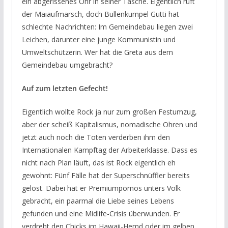
ein abgerissenes Ohr in seiner Tasche. Eigentlich ruft
der Maiaufmarsch, doch Bullenkumpel Gutti hat
schlechte Nachrichten: Im Gemeindebau liegen zwei
Leichen, darunter eine junge Kommunistin und
Umweltschützerin. Wer hat die Greta aus dem
Gemeindebau umgebracht?
Auf zum letzten Gefecht!
Eigentlich wollte Rock ja nur zum großen Festumzug,
aber der scheiß Kapitalismus, nomadische Ohren und
jetzt auch noch die Toten verderben ihm den
Internationalen Kampftag der Arbeiterklasse. Dass es
nicht nach Plan läuft, das ist Rock eigentlich eh
gewohnt: Fünf Fälle hat der Superschnüffler bereits
gelöst. Dabei hat er Premiumpornos unters Volk
gebracht, ein paarmal die Liebe seines Lebens
gefunden und eine Midlife-Crisis überwunden. Er
verdreht den Chicks im Hawaii-Hemd oder im gelben