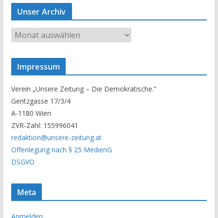
Unser Archiv
U
n
s
Impressum
e
r
Verein „Unsere Zeitung – Die Demokratische.“
A
Gentzgasse 17/3/4
r
A-1180 Wien
c
ZVR-Zahl: 155996041
h
redaktion@unsere-zeitung.at
i
Offenlegung nach § 25 MedienG
v
DSGVO
Meta
Anmelden