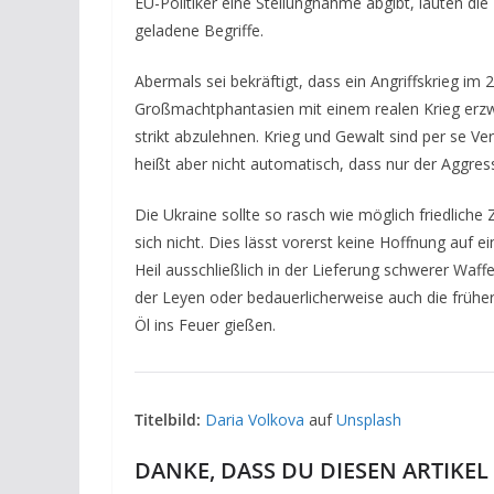
EU-Politiker eine Stellungnahme abgibt, lauten die P
geladene Begriffe.
Abermals sei bekräftigt, dass ein Angriffskrieg im 
Großmachtphantasien mit einem realen Krieg erzwi
strikt abzulehnen. Krieg und Gewalt sind per se Ve
heißt aber nicht automatisch, dass nur der Aggre
Die Ukraine sollte so rasch wie möglich friedlic
sich nicht. Dies lässt vorerst keine Hoffnung auf
Heil ausschließlich in der Lieferung schwerer Wa
der Leyen oder bedauerlicherweise auch die früher 
Öl ins Feuer gießen.
Titelbild:
Daria Volkova
auf
Unsplash
DANKE, DASS DU DIESEN ARTIKEL