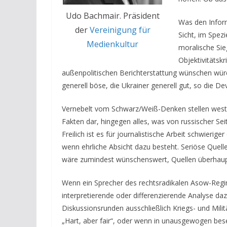
Udo Bachmair. Präsident
Was den Informa
der
Vereinigung für
Sicht, im Spez
Medienkultur
moralische Sieg
Objektivitätsk
außenpolitischen Berichterstattung wünschen würd
generell böse, die Ukrainer generell gut, so die Dev
Vernebelt vom Schwarz/Weiß-Denken stellen westl
Fakten dar, hingegen alles, was von russischer Se
Freilich ist es für journalistische Arbeit schwierig
wenn ehrliche Absicht dazu besteht. Seriöse Quell
wäre zumindest wünschenswert, Quellen überhaupt
Wenn ein Sprecher des rechtsradikalen Asow-Regime
interpretierende oder differenzierende Analyse daz
Diskussionsrunden ausschließlich Kriegs- und Milit
„Hart, aber fair“, oder wenn in unausgewogen be