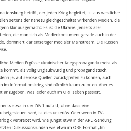
tionskrieg betrifft, der jeden Krieg begleitet, ist aus westlicher
iellen seitens der nahezu gleichgeschaltet wirkenden Medien, die
erin klar ausgemacht: Es ist die Ukraine. Jenseits aller
riterien, die man sich als Medienkonsument gerade auch in der
e, dominiert klar einseitiger medialer Mainstream. Die Russen
ise.
iche Medien Ergüsse ukrainischer Kriegspropaganda meist als
ite kommt, als völlig unglaubwürdig und propagandistisch.
er denn je, auf seriöse Quellen zurückgreifen zu können, auch
en im Informationskrieg sind nämlich kaum zu orten. Aber es
 anzugeben, was leider auch im ORF selten passiert.
nts etwa in der ZiB 1 auftritt, ohne dass eine
u beigesteuert wird, ist dies unseriös. Oder wenn in TV-
ärlogik verbreitet wird, wie jüngst etwa in der ARD-Sendung
setzten Diskussionsrunden wie etwa im ORF-Format „Im