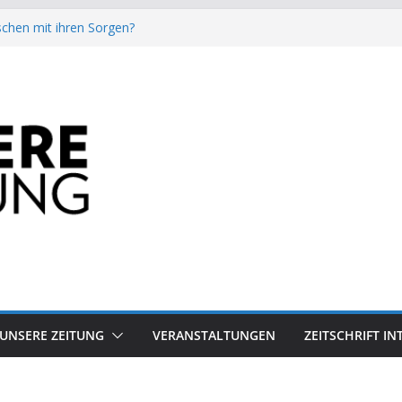
chen mit ihren Sorgen?
besiegt 70-Millionen-Dollar-Lobby
attform-Falle
h keinen Sommer
auf dem Mond keine gute Idee ist.
UNSERE ZEITUNG
VERANSTALTUNGEN
ZEITSCHRIFT I