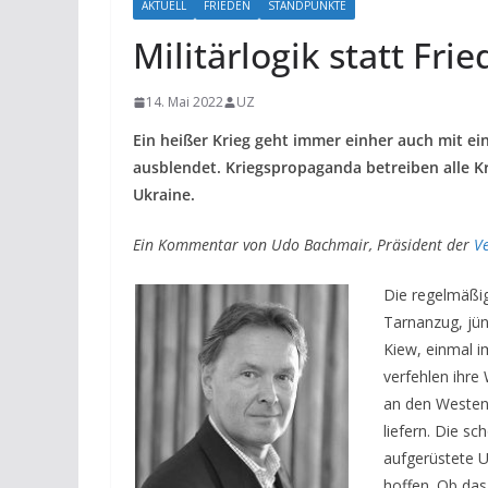
AKTUELL
FRIEDEN
STANDPUNKTE
Militärlogik statt Fri
14. Mai 2022
UZ
Ein heißer Krieg geht immer einher auch mit ei
ausblendet. Kriegspropaganda betreiben alle Kr
Ukraine.
Ein Kommentar von Udo Bachmair
, Präsident der
V
Die regelmäßig
Tarnanzug, jün
Kiew, einmal i
verfehlen ihre
an den Westen
liefern. Die sc
aufgerüstete U
hoffen. Ob das 