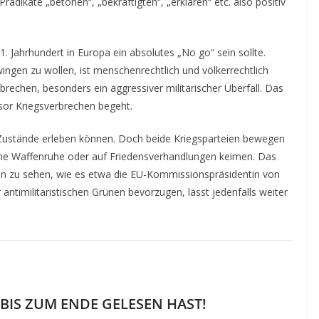
rädikate „betonen“, „bekräftigten“, „erklären“ etc. also positiv
21. Jahrhundert in Europa ein absolutes „No go“ sein sollte.
ngen zu wollen, ist menschenrechtlich und völkerrechtlich
rbrechen, besonders ein aggressiver militärischer Überfall. Das
ssor Kriegsverbrechen begeht.
he Zustände erleben können. Doch beide Kriegsparteien bewegen
 eine Waffenruhe oder auf Friedensverhandlungen keimen. Das
ffen zu sehen, wie es etwa die EU-Kommissionspräsidentin von
antimilitaristischen Grünen bevorzugen, lässt jedenfalls weiter
 BIS ZUM ENDE GELESEN HAST!