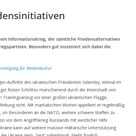
edensinitiativen
nem Informationskrieg, der sämtliche Friedensalternativen
iegsparteien. Besonders gut inszeniert sich dabei die
ereinigung für Medienkultur
en Auftritte des ukrainischen Präsidenten Selensky, einmal im
gst festen Schrittes marschierend durch die Innenstadt von
m Trainingsanzug vor einer großen ukrainischen Flagge,
 Wirkung nicht. Mit martialischen Worten appelliert er regelmäßig
, im Besonderen an die NATO, weitere schwere Waffen zu
hon vor dem Angriffskrieg Russlands mit westlicher Hilfe
kraine kann auf weitere massive militärische Unterstützung
die Ukraine dem „Sieg“ näherbringt, bleibt fraglich.