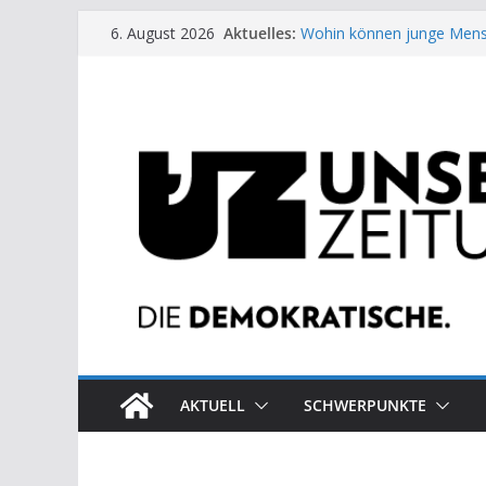
Zum
Aktuelles:
Wohin können junge Mens
6. August 2026
Inhalt
US-Wahl: Arzt aus Detroit 
Die neuen Weber in der Pl
springen
Eine Schwalbe macht noc
Wieso ein Solarkraftwerk 
AKTUELL
SCHWERPUNKTE