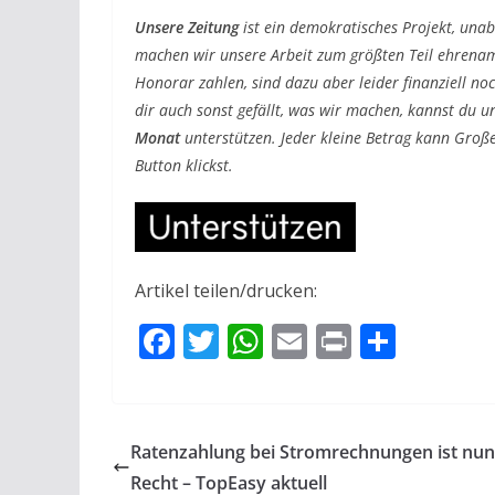
Unsere Zeitung
ist ein demokratisches Projekt, una
machen wir unsere Arbeit zum größten Teil ehrenam
Honorar zahlen, sind dazu aber leider finanziell no
dir auch sonst gefällt, was wir machen, kannst du u
Monat
unterstützen. Jeder kleine Betrag kann Große
Button klickst.
Artikel teilen/drucken:
F
T
W
E
Pr
T
ac
w
h
m
in
ei
e
itt
at
ai
t
le
b
er
s
l
n
Ratenzahlung bei Stromrechnungen ist nun
o
A
Recht – TopEasy aktuell