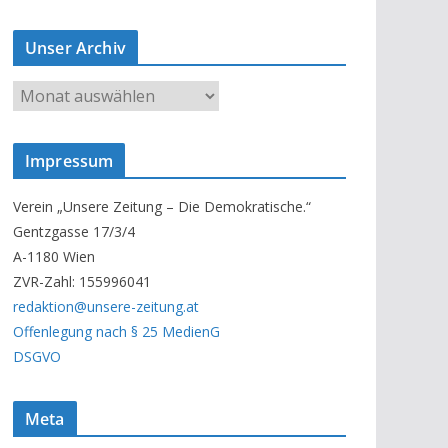
Unser Archiv
U
n
s
Impressum
e
r
Verein „Unsere Zeitung – Die Demokratische.“
A
Gentzgasse 17/3/4
r
A-1180 Wien
c
ZVR-Zahl: 155996041
h
redaktion@unsere-zeitung.at
i
Offenlegung nach § 25 MedienG
v
DSGVO
Meta