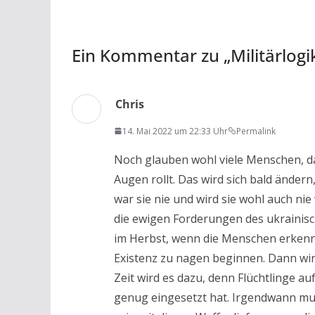
o
p
k
p
Ein Kommentar zu „
Militärlogi
Chris
14. Mai 2022 um 22:33 Uhr
Permalink
Noch glauben wohl viele Menschen, da
Augen rollt. Das wird sich bald ändern,
war sie nie und wird sie wohl auch n
die ewigen Forderungen des ukrainisc
im Herbst, wenn die Menschen erkenne
Existenz zu nagen beginnen. Dann wird
Zeit wird es dazu, denn Flüchtlinge a
genug eingesetzt hat. Irgendwann mus