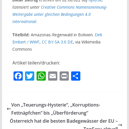
lizensiert unter
Creative Commons Namensnennung-
Weitergabe unter gleichen Bedingungen 4.0
international.
Titelbild:
Amazonas-Regenwald in Bolivien.
Dirk
Embert / WWF
,
CC BY-SA 3.0 DE
, via Wikimedia
Commons
Artikel teilen/drucken:
F
T
W
E
Pr
T
ac
w
h
m
in
ei
e
itt
at
ai
t
le
b
er
s
l
n
Von „Teuerungs-Hysterie“, „Korruptions-
o
A
Fettnäpfchen“ bis „Überförderung“
o
p
Österreich hat die besten Badegewässer der EU –
TopEasy aktuell