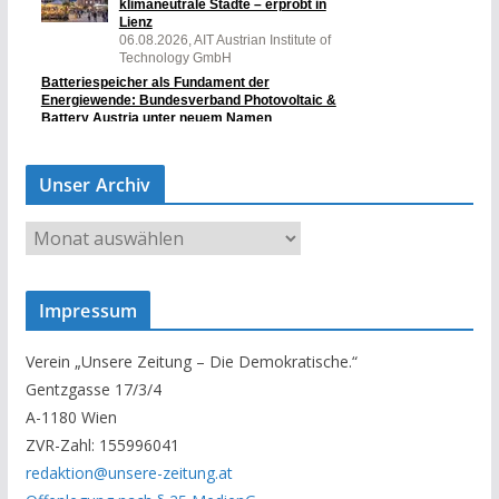
Unser Archiv
U
n
s
Impressum
e
r
Verein „Unsere Zeitung – Die Demokratische.“
A
Gentzgasse 17/3/4
r
A-1180 Wien
c
ZVR-Zahl: 155996041
h
redaktion@unsere-zeitung.at
i