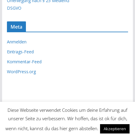
Offenlegung nach § 25 MedienG
v
DSGVO
Meta
Anmelden
Eintrags-Feed
Kommentar-Feed
WordPress.org
Diese Webseite verwendet Cookies um deine Erfahrung auf
unserer Seite zu verbessern. Wir hoffen, das ist ok für dich,
Copyright © 2026
Unsere Zeitung
. Alle Rechte vorbehalten.
wenn nicht, kannst du das hier gern abstellen.
Akzeptieren
Theme:
ColorMag
von ThemeGrill. Präsentiert von