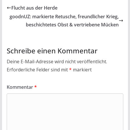
b
er
s
l
n
Flucht aus der Herde
o
A
goodnUZ: markierte Retusche, freundlicher Krieg,
o
p
beschichtetes Obst & vertriebene Mücken
k
p
Schreibe einen Kommentar
Deine E-Mail-Adresse wird nicht veröffentlicht.
Erforderliche Felder sind mit
*
markiert
Kommentar
*