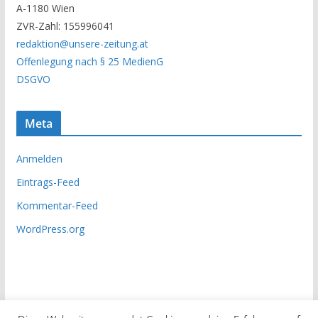
A-1180 Wien
c
ZVR-Zahl: 155996041
h
redaktion@unsere-zeitung.at
i
Offenlegung nach § 25 MedienG
v
DSGVO
Meta
Anmelden
Eintrags-Feed
Kommentar-Feed
WordPress.org