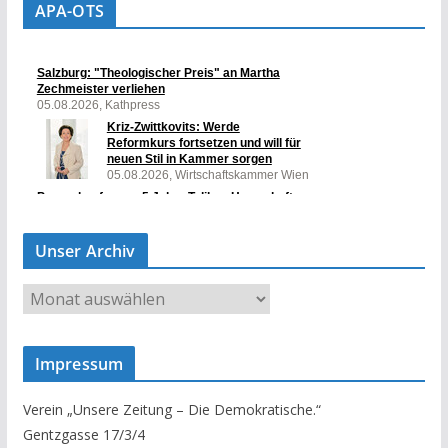
APA-OTS
Unser Archiv
U
n
s
Impressum
e
r
Verein „Unsere Zeitung – Die Demokratische.“
A
Gentzgasse 17/3/4
r