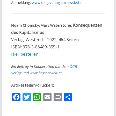
Anmeldung:
www.oegbverlag.at/newsletter
Konsequenzen
Noam Chomsky/Marv Waterstone:
des Kapitalismus
Verlag: Westend – 2022, 464 Seiten
ISBN: 978-3-86489-355-1
Hier bestellen
Ein Beitrag in Kooperation mit dem
ÖGB-
Verlag
und
www.besserewelt.at
Artikel teilen/drucken:
F
T
W
E
Pr
T
ac
w
h
m
in
ei
e
itt
at
ai
t
le