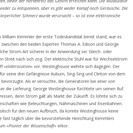
Leben, bevor der Nervenreiz das Gehirn erreichen kann. Die Muskulatur
 wieder zu entspannen, aber es gibt weder Kampf noch Geräusche. Die
örperlicher Schmerz wurde verursacht – so ist eine elektronische
n William Kemmler der erste Todeskandidat bereit stand, war es
g zwischen den beiden Experten Thomas A. Edison und George
che Strom-Art sicherer in der Anwendung sei: Gleich- oder
n Streit nach sich zog. Der elektrische Stuhl war für Wechselstrom
ff
»elektrocution«
vor. Westinghouse wehrte sich dagegen. Der
 für seine drei Gefängnisse Auburn, Sing-Sing und Clinton von dem
evorzugte. Als er versuchte, die Generatoren bei einer von
er die Lieferung. George Westinghouse fürchtete um seinen Ruf.
teressen, denn Strom galt als Markt der Zukunft. Es lohnte sich zu
genschaften wie Beleuchtungen, Nähmaschinen und Eisenbahnen.
olisch für den neuen Aufbruch, da konnte Westinghouse keine
e fast täglich über die bevorstehende Hinrichtung Kemmlers
 zum
»Pionier der Wissenschaft«
erkor.