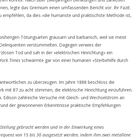
inen, legte das Gremium einen umfassenden Bericht vor. Ihr Fazit:
 zu empfehlen, da dies »die humanste und praktischste Methode ist,
 bisherigen Tötungsarten grausam und barbarisch, weil sie meist
 Delinquenten verstümmelten. Dagegen verwies der
losen Tod und sah in der »elektrischen Hinrichtung« ein
York Times
schwärmte gar von einer humanen »Sterbehilfe durch
antwortlichen zu überzeugen. Im Jahre 1888 beschloss die
mit 87 zu acht stimmen, die elektrische Hinrichtung einzuführen.
. Edison zahlreiche Versuche mit Gleich- und Wechselstrom an
rund der gewonnenen Erkenntnisse praktische Empfehlungen
e Stellung gebracht werden und in der Einwirkung eines
equenz von 15 bis 30 ausgesetzt werden, indem ihm zwei metallene