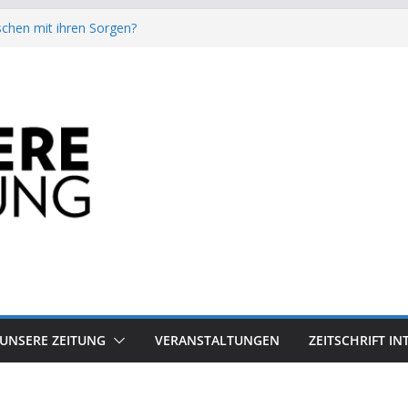
chen mit ihren Sorgen?
besiegt 70-Millionen-Dollar-Lobby
attform-Falle
h keinen Sommer
auf dem Mond keine gute Idee ist.
UNSERE ZEITUNG
VERANSTALTUNGEN
ZEITSCHRIFT I