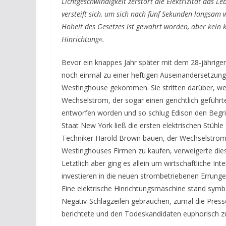
Lichtgeschwindigkeit zerstört die Elektrizität das 
versteift sich, um sich nach fünf Sekunden langsam
Hoheit des Gesetzes ist gewahrt worden, aber kein k
Hinrichtung«.
Bevor ein knappes Jahr später mit dem 28-jährige
noch einmal zu einer heftigen Auseinandersetzun
Westinghouse gekommen. Sie stritten darüber, wel
Wechselstrom, der sogar einen gerichtlich geführte
entworfen worden und so schlug Edison den Begri
Staat New York ließ die ersten elektrischen Stühle
Techniker Harold Brown bauen, der Wechselstrom b
Westinghouses Firmen zu kaufen, verweigerte dies
Letztlich aber ging es allein um wirtschaftliche In
investieren in die neuen strombetriebenen Errun
Eine elektrische Hinrichtungsmaschine stand symb
Negativ-Schlagzeilen gebrauchen, zumal die Press
berichtete und den Todeskandidaten euphorisch