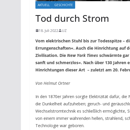
AKTUELL
GESCHICHTE
Tod durch Strom
18. Juli 2022
UZ
Vom elektrischen Stuhl bis zur Todesspitze – 
Errungenschaften«. Auch die Hinrichtung auf de
Zivilisation. Die
New York Times
schwärmte gar v
sanft und schmerzlos«. Nach über 130 Jahren 
Hinrichtungen dieser Art – zuletzt
am 20. Febr
Von Helmut Ortner
I
n den 1870er Jahren sorgte Elektrizität dafür, die
die Dunkelheit aufzuheben; geruch- und geräuschl
Wechselstromtechnik es schließlich ermöglichte, S
von einem immer währenden hellen, strahlend, schö
Technologie war geboren.