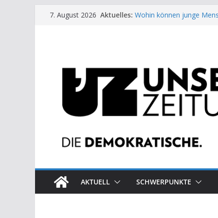
Zum
Aktuelles:
Wohin können junge Mens
7. August 2026
Inhalt
US-Wahl: Arzt aus Detroit 
Die neuen Weber in der Pl
springen
Eine Schwalbe macht noc
Wieso ein Solarkraftwerk 
AKTUELL
SCHWERPUNKTE