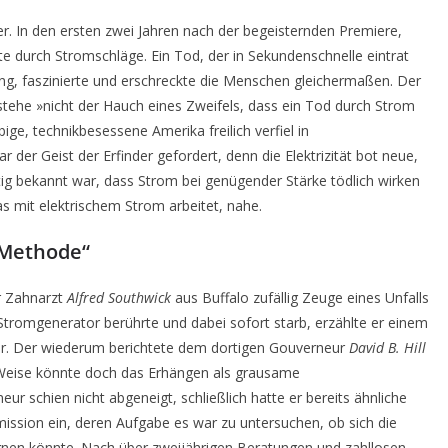
er. In den ersten zwei Jahren nach der begeisternden Premiere,
te durch Stromschläge. Ein Tod, der in Sekundenschnelle eintrat
g, faszinierte und erschreckte die Menschen gleichermaßen. Der
estehe »nicht der Hauch eines Zweifels, dass ein Tod durch Strom
bige, technikbesessene Amerika freilich verfiel in
der Geist der Erfinder gefordert, denn die Elektrizität bot neue,
g bekannt war, dass Strom bei genügender Stärke tödlich wirken
as mit elektrischem Strom arbeitet, nahe.
 Methode“
er Zahnarzt
Alfred Southwick
aus Buffalo zufällig Zeuge eines Unfalls
Stromgenerator berührte und dabei sofort starb, erzählte er einem
war. Der wiederum berichtete dem dortigen Gouverneur
David B. Hill
 Weise könnte doch das Erhängen als grausame
r schien nicht abgeneigt, schließlich hatte er bereits ähnliche
ission ein, deren Aufgabe es war zu untersuchen, ob sich die
ignen könnte. Nach über zweijährigen Beratungen und zahllosen