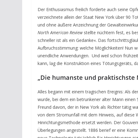
Der Enthusiasmus freilich forderte auch seine Opf
verzeichnete allein der Staat New York über 90 To
und ohne äußere Anzeichnung der Gewalteinwirkun
North American Review
stellte nüchtern fest, es b
schneller ist als ein Gedanke«. Das fortschrittsgläu
Aufbruchsstimmung: welche Möglichkeiten! Nun war 
unendliche Anwendungen. Und weil schon frühzeiti
kann, lag die Konstruktion eines Tötungsgeräts, d
„Die humanste und praktischste
Alles begann mit einem tragischen Ereignis: Als d
wurde, bei dem ein betrunkener alter Mann einen 
Freund davon, der in New York als Richter tätig 
von dem Stromunfall
mit dem Hinweis, auf diese
Hinrichtungsmethode ersetzt werden. Der Gouverneu
Überlegungen angestellt. 1886 berief er eine Komm
neue Technologie tatsächlich für Hinrichtungen e