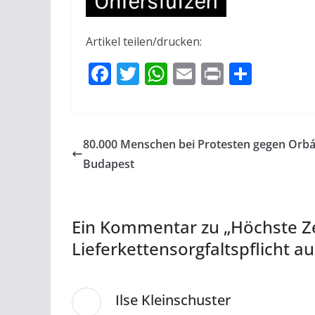
Artikel teilen/drucken:
F
T
W
E
Pr
T
ac
w
h
m
in
ei
e
itt
at
ai
t
le
b
er
s
l
n
80.000 Menschen bei Protesten gegen Orbá
o
A
Budapest
o
p
k
p
Ein Kommentar zu „
Höchste Ze
Lieferkettensorgfaltspflicht
Ilse Kleinschuster