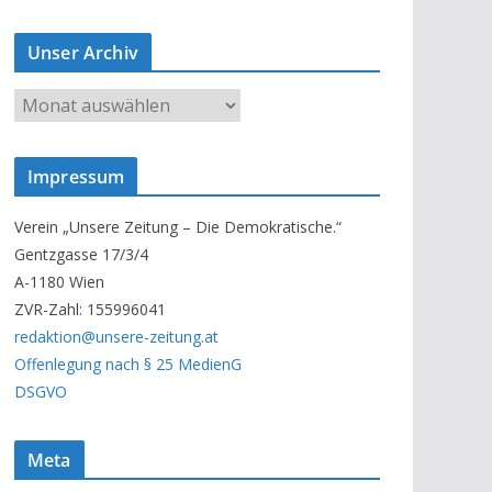
Unser Archiv
U
n
s
Impressum
e
r
Verein „Unsere Zeitung – Die Demokratische.“
A
Gentzgasse 17/3/4
r
A-1180 Wien
c
ZVR-Zahl: 155996041
h
redaktion@unsere-zeitung.at
i
Offenlegung nach § 25 MedienG
v
DSGVO
Meta