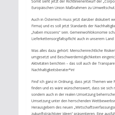
Somit sieht jetzt der Richtlinienentwurf der „Corp
Europäischen Union Maßnahmen zu Umweltschutz u
Auch in Österreich muss jetzt darüber diskutiert 
Firma) und es soll jetzt Standards der Nachhaltigk
„haben müssens“ sein. Gemeinwohlökonomie schau 
Lieferkettensorgfaltspflicht auch in unserem Lan
Was alles dazu gehört: Menschenrechtliche Risik
umgesetzt und Beschwerdemöglichkeiten eingeric
Aktivitäten berichten – das soll auch die Transpar
Nachhaltigkeitsberater*in!
Find‘ ich ganz in Ordnung, dass jetzt Themen wie
finden und es wäre wünschenswert, dass sie sich n
sondern auch in der realen Umsetzung beherrschen
Umsetzung unter den herrschenden Wettbewerbsreg
Herausgebern des neuen „Wirtschaftsverfassungsre
zukunftsträchtiger Ideen“ präsentieren. Eine aus