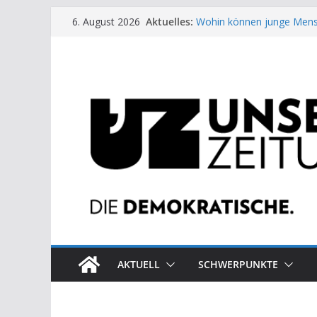
Zum
Aktuelles:
Wohin können junge Mens
6. August 2026
Inhalt
US-Wahl: Arzt aus Detroit 
Die neuen Weber in der Pl
springen
Eine Schwalbe macht noc
Wieso ein Solarkraftwerk 
AKTUELL
SCHWERPUNKTE