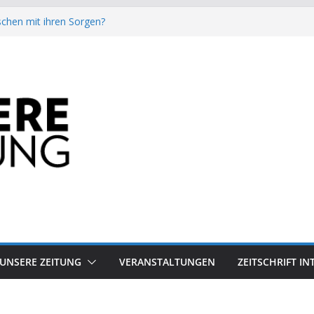
chen mit ihren Sorgen?
besiegt 70-Millionen-Dollar-Lobby
attform-Falle
h keinen Sommer
auf dem Mond keine gute Idee ist.
UNSERE ZEITUNG
VERANSTALTUNGEN
ZEITSCHRIFT I