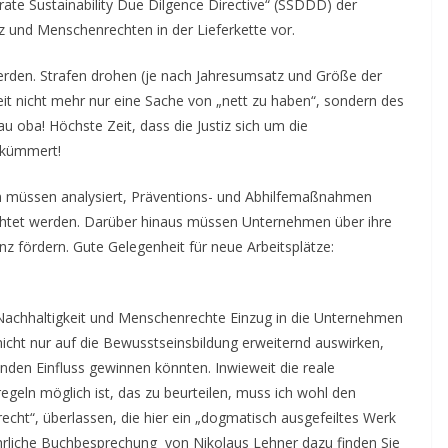
orate Sustainability Due Dilgence Directive“ (SSDDD) der
nd Menschenrechten in der Lieferkette vor.
werden. Strafen drohen (je nach Jahresumsatz und Größe der
eit nicht mehr nur eine Sache von „nett zu haben“, sondern des
oba! Höchste Zeit, dass die Justiz sich um die
d kümmert!
en müssen analysiert, Präventions- und Abhilfemaßnahmen
htet werden. Darüber hinaus müssen Unternehmen über ihre
enz fördern. Gute Gelegenheit für neue Arbeitsplätze:
 Nachhaltigkeit und Menschenrechte Einzug in die Unternehmen
icht nur auf die Bewusstseinsbildung erweiternd auswirken,
den Einfluss gewinnen könnten. Inwieweit die reale
eln möglich ist, das zu beurteilen, muss ich wohl den
cht“, überlassen, die hier ein „dogmatisch ausgefeiltes Werk
führliche Buchbesprechung von Nikolaus Lehner dazu finden Sie