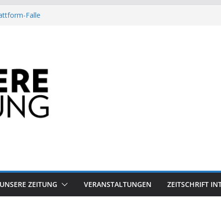
attform-Falle
Heuschrecke
ssile Offshore-Plattform
Arbeit?
besiegt 70-Millionen-Dollar-Lobby
UNSERE ZEITUNG
VERANSTALTUNGEN
ZEITSCHRIFT I