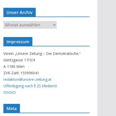
Unser Archiv
U
n
s
Impressum
e
r
Verein „Unsere Zeitung – Die Demokratische.“
A
Gentzgasse 17/3/4
r
A-1180 Wien
c
ZVR-Zahl: 155996041
h
redaktion@unsere-zeitung.at
i
Offenlegung nach § 25 MedienG
v
DSGVO
Meta