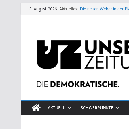
Zum
Aktuelles:
Die neuen Weber in der Pl
8. August 2026
Inhalt
Moment der Woche: Die 
Archaische Jäger gegen fo
springen
Kinderbetreuung ist keine 
US-Wahl: Arzt aus Detroit 
AKTUELL
SCHWERPUNKTE