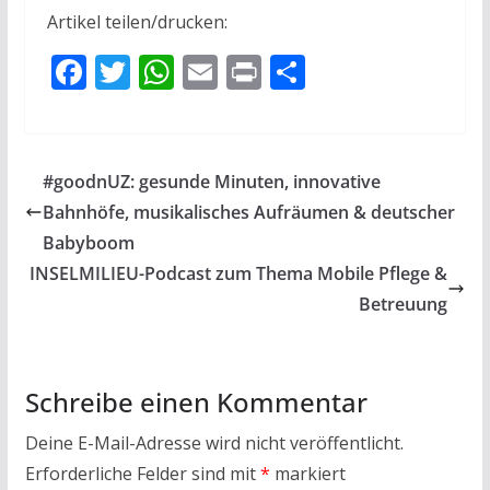
Artikel teilen/drucken:
F
T
W
E
Pr
T
ac
w
h
m
in
ei
e
itt
at
ai
t
le
b
er
s
l
n
#goodnUZ: gesunde Minuten, innovative
o
A
Bahnhöfe, musikalisches Aufräumen & deutscher
o
p
Babyboom
k
p
INSELMILIEU-Podcast zum Thema Mobile Pflege &
Betreuung
Schreibe einen Kommentar
Deine E-Mail-Adresse wird nicht veröffentlicht.
Erforderliche Felder sind mit
*
markiert