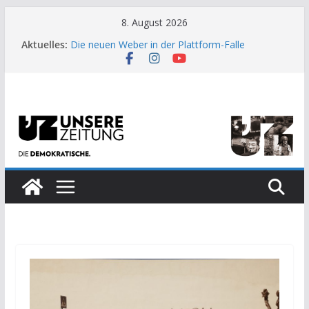
Zum
8. August 2026
Inhalt
US-Wahl: Arzt aus Detroit besiegt 70-Millionen-
Aktuelles:
springen
Dollar-Lobby
Die neuen Weber in der Plattform-Falle
Moment der Woche: Die Heuschrecke
Archaische Jäger gegen fossile Offshore-
Plattform
Kinderbetreuung ist keine Arbeit?