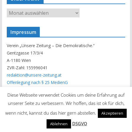
U
n
s
Impressum
e
r
Verein „Unsere Zeitung – Die Demokratische.“
A
Gentzgasse 17/3/4
r
A-1180 Wien
c
ZVR-Zahl: 155996041
h
redaktion@unsere-zeitung.at
i
Offenlegung nach § 25 MedienG
v
DSGVO
Diese Webseite verwendet Cookies um deine Erfahrung auf
unserer Seite zu verbessern. Wir hoffen, das ist ok für dich,
Meta
wenn nicht, kannst du das hier gern abstellen.
Akzeptieren
Anmelden
DSGVO
Ablehnen