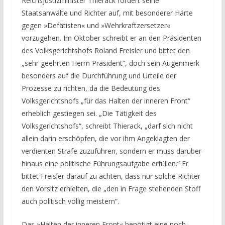
Reichsjustizminister Thierack fordert seine
Staatsanwälte und Richter auf,
mit besonderer Härte
gegen »Defätisten« und »Wehrkraftzersetzer«
vorzugehen. Im Oktober
schreibt er an den Präsidenten
des Volksgerichtshofs Roland Freisler und bittet den
„sehr geehrten Herrn Präsident“, doch sein Augenmerk
besonders auf die Durchführung und Urteile der
Prozesse zu richten, da die Bedeutung des
Volksgerichtshofs „für das Halten der inneren Front“
erheblich gestiegen sei. „Die Tätigkeit des
Volksgerichtshofs“, schreibt Thierack, „darf sich nicht
allein darin erschöpfen, die vor ihm Angeklagten der
verdienten Strafe zuzuführen, sondern er muss darüber
hinaus eine politische Führungsaufgabe erfüllen.“ Er
bittet Freisler darauf zu achten, dass nur solche Richter
den Vorsitz erhielten, die „den in Frage stehenden Stoff
auch politisch völlig meistern“.
Das »Halten der inneren Front« benötigt eine noch