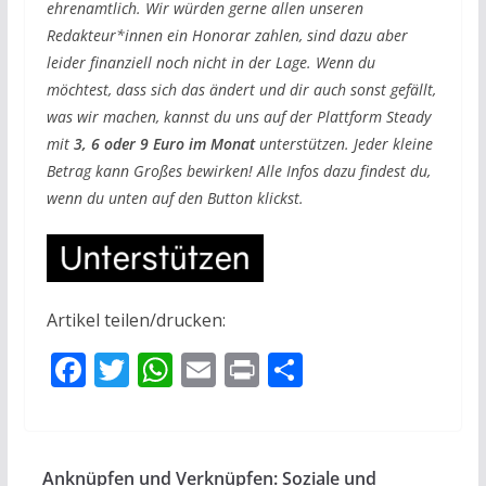
ehrenamtlich. Wir würden gerne allen unseren
Redakteur*innen ein Honorar zahlen, sind dazu aber
leider finanziell noch nicht in der Lage. Wenn du
möchtest, dass sich das ändert und dir auch sonst gefällt,
was wir machen, kannst du uns auf der Plattform Steady
mit
3, 6 oder 9 Euro im Monat
unterstützen. Jeder kleine
Betrag kann Großes bewirken! Alle Infos dazu findest du,
wenn du unten auf den Button klickst.
Artikel teilen/drucken:
F
T
W
E
Pr
T
ac
w
h
m
in
ei
e
itt
at
ai
t
le
b
er
s
l
n
Anknüpfen und Verknüpfen: Soziale und