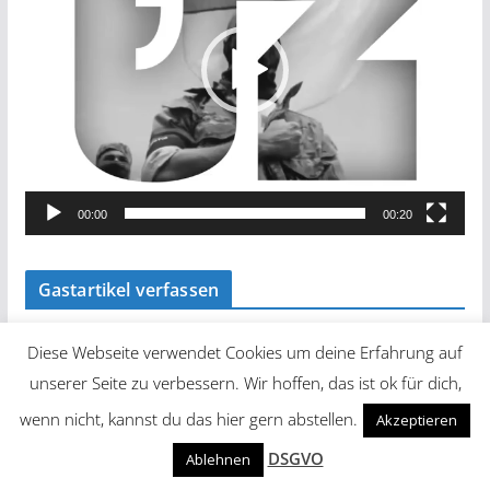
o
-
P
l
a
y
e
00:00
00:20
r
Gastartikel verfassen
Diese Webseite verwendet Cookies um deine Erfahrung auf
unserer Seite zu verbessern. Wir hoffen, das ist ok für dich,
wenn nicht, kannst du das hier gern abstellen.
Akzeptieren
DSGVO
Ablehnen