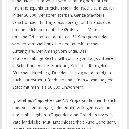
in der Nacht zum 28. Juli wird Hamburg bombardiert.
Ihren Höhepunkt erreichen sie in der Nacht zum 28. Juli,
in der 30.000 Menschen sterben. Ganze Stadtteile
verschwinden. Im
Hagel aus Spreng- und Brandsätzen
brennen nicht nur deutsche Großstädte. Mehr als
tausend Ortschaften, darunter 161 Stadtgemeinden,
werden zum Ziel britischer und amerikanischer
Luftangriffe. Der Anfang vom Ende.
Das
»Tausendjährige Reich« fällt von Tag zu Tag sichtbarer
in Schutt und Asche. Frankfurt, Köln, das Ruhrgebiet,
München, Nürnberg, Dresden, Leipzig werden folgen,
auch Darmstadt, Pforzheim und Düren
– beinahe jede
Stadt mit mehr als 50.000 Einwohnern.
„Haltet aus!“ appelliert die NS-Propaganda unaufhörlich
über Volksempfänger, erinnert die Volksgenossen an
ihre »unbesiegbaren Tugenden«: an Opferbereitschaft,
Vaterlandsliebe, Mut, Entschlossenheit –und Gehorsam.