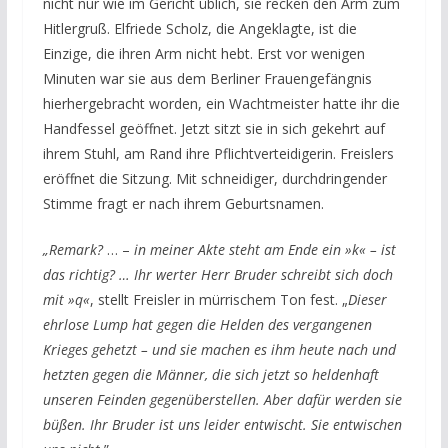
nicht nur wie im Gericht üblich, sie recken den Arm zum
Hitlergruß.
Elfriede Scholz, die Angeklagte, ist die
Einzige, die ihren Arm nicht hebt. Erst vor wenigen
Minuten war sie aus dem Berliner Frauengefängnis
hierhergebracht worden, ein Wachtmeister hatte ihr die
Handfessel geöffnet. Jetzt sitzt sie in sich gekehrt auf
ihrem Stuhl, am Rand ihre Pflichtverteidigerin.
Freislers
eröffnet die Sitzung. Mit schneidiger, durchdringender
Stimme fragt er nach ihrem Geburtsnamen.
„Remark?
… –
in meiner Akte steht am Ende ein »k« – ist
das richtig? … Ihr werter Herr Bruder schreibt sich doch
mit »q«
, stellt Freisler in mürrischem Ton fest. „
Dieser
ehrlose Lump hat gegen die Helden des vergangenen
Krieges gehetzt – und sie machen es ihm heute nach und
hetzten gegen die Männer, die sich jetzt so heldenhaft
unseren Feinden gegenüberstellen. Aber dafür werden sie
büßen. Ihr Bruder ist uns leider entwischt. Sie entwischen