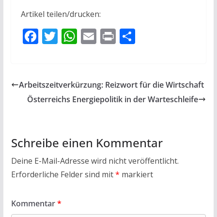
Artikel teilen/drucken:
F
T
W
E
Pr
T
ac
w
h
m
in
ei
e
itt
at
ai
t
le
b
er
s
l
n
Arbeitszeitverkürzung: Reizwort für die Wirtschaft
o
A
Österreichs Energie­politik in der Warte­schleife
o
p
k
p
Schreibe einen Kommentar
Deine E-Mail-Adresse wird nicht veröffentlicht.
Erforderliche Felder sind mit
*
markiert
Kommentar
*