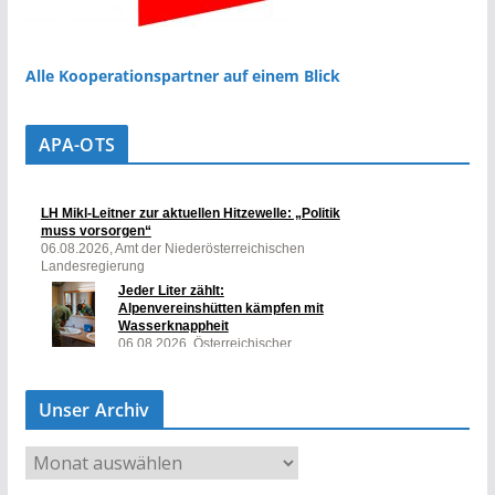
Alle Kooperationspartner auf einem Blick
APA-OTS
Unser Archiv
U
n