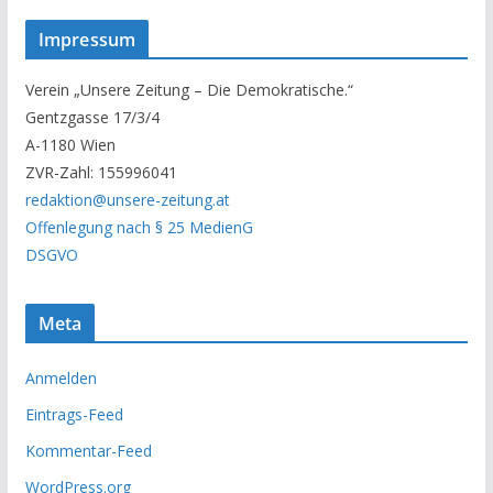
s
Impressum
e
r
Verein „Unsere Zeitung – Die Demokratische.“
A
Gentzgasse 17/3/4
r
A-1180 Wien
c
ZVR-Zahl: 155996041
h
redaktion@unsere-zeitung.at
i
Offenlegung nach § 25 MedienG
v
DSGVO
Meta
Anmelden
Eintrags-Feed
Kommentar-Feed
WordPress.org