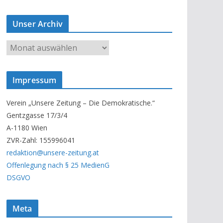
Unser Archiv
U
n
s
Impressum
e
r
Verein „Unsere Zeitung – Die Demokratische.“
A
Gentzgasse 17/3/4
r
A-1180 Wien
c
ZVR-Zahl: 155996041
h
redaktion@unsere-zeitung.at
i
Offenlegung nach § 25 MedienG
v
DSGVO
Meta