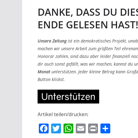
DANKE, DASS DU DIE
ENDE GELESEN HAST
Unsere Zeitung
ist ein demokratisches Projekt, una
machen wir unsere Arbeit zum größten Teil ehrenam
Honorar zahlen, sind dazu aber leider finanziell no
dir auch sonst gefällt, was wir machen, kannst du u
Monat
unterstützen. Jeder kleine Betrag kann Große
Button klickst.
Artikel teilen/drucken:
F
T
W
E
Pr
T