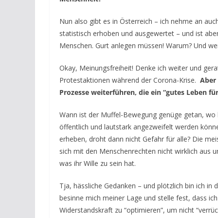
Nun also gibt es in Österreich – ich nehme an auc
statistisch erhoben und ausgewertet – und ist ab
Menschen. Gurt anlegen müssen! Warum? Und wenn, 
Okay, Meinungsfreiheit! Denke ich weiter und ger
Protestaktionen während der Corona-Krise.
Aber
Prozesse weiterführen, die ein “gutes Leben fü
Wann ist der Muffel-Bewegung genüge getan, wo 
öffentlich und lautstark angezweifelt werden kön
erheben, droht dann nicht Gefahr für alle? Die meis
sich mit den Menschenrechten nicht wirklich aus u
was ihr Wille zu sein hat.
Tja, hässliche Gedanken – und plötzlich bin ich in d
besinne mich meiner Lage und stelle fest, dass i
Widerstandskraft zu “optimieren”, um nicht “verrü