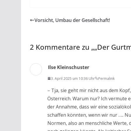
ac
w
h
m
in
ei
e
itt
at
ai
t
le
b
er
s
l
n
Vorsicht, Umbau der Gesellschaft!
o
A
o
p
k
p
2 Kommentare zu „
„Der Gurtm
Ilse Kleinschuster
3. April 2025 um 10:36 Uhr
Permalink
– Tja, sie geht mir nicht aus dem Ko
Österreich. Warum nur? Ich vermute es
der Annahme, dass wir eine sozialök
schaffen könnten, wenn wir nur ….. Nu
Normen, also an menschliche Werte, d