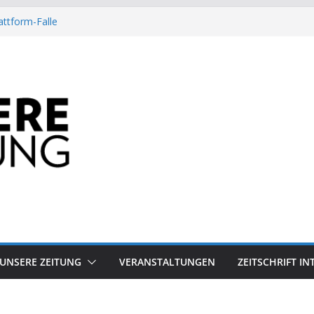
attform-Falle
Heuschrecke
ssile Offshore-Plattform
Arbeit?
besiegt 70-Millionen-Dollar-Lobby
UNSERE ZEITUNG
VERANSTALTUNGEN
ZEITSCHRIFT I