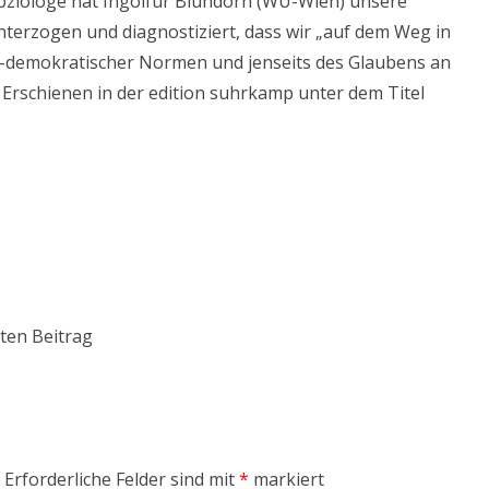
 Soziologe hat Ingolfur Blühdorn (WU-Wien) unsere
nterzogen und diagnostiziert, dass wir „auf dem Weg in
al-demokratischer Normen und jenseits des Glaubens an
 Erschienen in der edition suhrkamp unter dem Titel
ten Beitrag
Erforderliche Felder sind mit
*
markiert