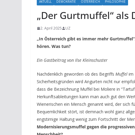
AKTUELL
DEMOKRATIE
ÖSTERREICH
PHILOSOPHIE
„Der Gurtmuffel“ als
2. April 2025
UZ
„In Österreich gibt es immer mehr Gurtmuffel
hören. Was tun?
Ein Gastbeitrag von Ilse Kleinschuster
Nachdenklich geworden ob des Begriffs
Muffel
im 
Sicherheitsgründen wird Angurten nicht nur empfoh
dass die Bezeichnung Muffel bei Moliere in “Tartu
Herkunftsableitungen kann man auch gut den Wert
Wienerischen ein Mensch genannt wird, der sich für
Bequemlichkeit stört, ist demnach wohl ganz allge
engstirnige Haltung wenig zum Fortschritt der Men
Modernisierungsmuffel gegen die progressiven M
Menschheit?