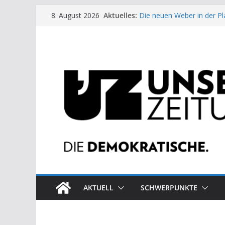
Zum
Aktuelles:
Die neuen Weber in der Pl
8. August 2026
Inhalt
Moment der Woche: Die 
Archaische Jäger gegen fo
springen
Kinderbetreuung ist keine 
US-Wahl: Arzt aus Detroit 
AKTUELL
SCHWERPUNKTE