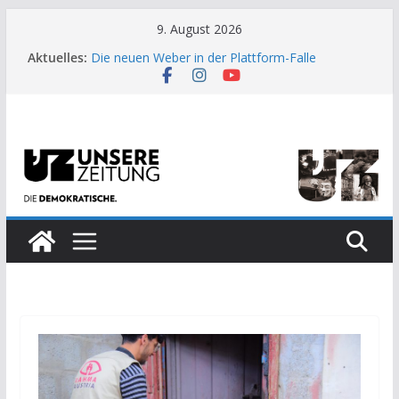
Zum
9. August 2026
Inhalt
Aktuelles:
Die neuen Weber in der Plattform-Falle
springen
Moment der Woche: Die Heuschrecke
Archaische Jäger gegen fossile Offshore-
Plattform
Kinderbetreuung ist keine Arbeit?
US-Wahl: Arzt aus Detroit besiegt 70-Millionen-
Dollar-Lobby