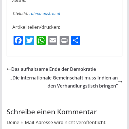
Austria.
Titelbild:
rahma-austria.at
Artikel teilen/drucken:
F
T
W
E
Pr
T
ac
w
h
m
in
ei
e
itt
at
ai
t
le
b
er
s
l
n
Das aufhaltsame Ende der Demokratie
o
A
„Die internationale Gemeinschaft muss Indien an
o
p
den Verhandlungstisch bringen“
k
p
Schreibe einen Kommentar
Deine E-Mail-Adresse wird nicht veröffentlicht.