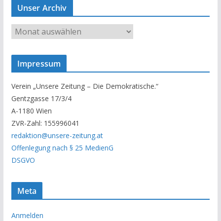
Unser Archiv
U
n
s
Impressum
e
r
Verein „Unsere Zeitung – Die Demokratische.“
A
Gentzgasse 17/3/4
r
A-1180 Wien
c
ZVR-Zahl: 155996041
h
redaktion@unsere-zeitung.at
i
Offenlegung nach § 25 MedienG
v
DSGVO
Meta
Anmelden