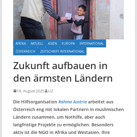
AFRIKA
AKTUELL
ASIEN
EUROPA
INTERNATIONAL
ÖSTERREICH
ZEITSCHRIFT INTERNATIONAL
Zukunft aufbauen in
den ärmsten Ländern
18. August 2025
UZ
Die Hilfsorganisation
Rahma Austria
arbeitet aus
Österreich eng mit lokalen Partnern in muslimischen
Ländern zusammen, um Nothilfe, aber auch
langfristige Projekte zu ermöglichen. Besonders
aktiv ist die NGO in Afrika und Westasien. Ihre