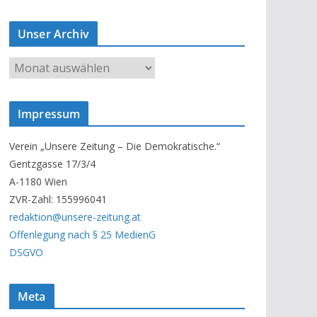
Unser Archiv
U
n
s
Impressum
e
r
Verein „Unsere Zeitung – Die Demokratische.“
A
Gentzgasse 17/3/4
r
A-1180 Wien
c
ZVR-Zahl: 155996041
h
redaktion@unsere-zeitung.at
i
Offenlegung nach § 25 MedienG
v
DSGVO
Meta