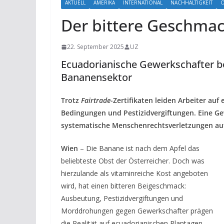
AKTUELL
AMERIKA
INTERNATIONAL
NACHHALTIGKEIT
Ö
Der bittere Geschma
22. September 2025
UZ
Ecuadorianische Gewerkschafter b
Bananensektor
Trotz
Fairtrade
-Zertifikaten leiden Arbeiter a
Bedingungen und Pestizidvergiftungen. Eine G
systematische Menschenrechtsverletzungen au
Wien
– Die Banane ist nach dem Apfel das
beliebteste Obst der Österreicher. Doch was
hierzulande als vitaminreiche Kost angeboten
wird, hat einen bitteren Beigeschmack:
Ausbeutung, Pestizidvergiftungen und
Morddrohungen gegen Gewerkschafter prägen
die Realität auf ecuadorianischen Plantagen.