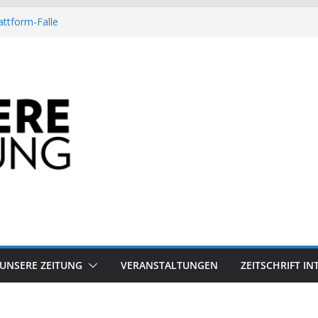
attform-Falle
Heuschrecke
ssile Offshore-Plattform
Arbeit?
besiegt 70-Millionen-Dollar-Lobby
UNSERE ZEITUNG
VERANSTALTUNGEN
ZEITSCHRIFT I