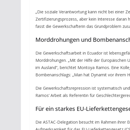
„Die soziale Verantwortung kann nicht bei einer Zert
Zertifizierungsprozess, aber kein Interesse daran 
fasst die Gewerkschafterin das Grundproblem zu
Morddrohungen und Bombenansch
Die Gewerkschaftsarbeit in Ecuador ist lebensgefä
Morddrohungen. „Mit der Hilfe der Europäischen U
im Ausland“, berichtet Montoya Ramos. Eine Kolleg
Bombenanschlags: „Man hat Dynamit vor ihrem Ha
Die Gewerkschaftsrepression ist systematisch und
Ramos‘ Arbeit als Referentin für Geschlechtergerec
Für ein starkes EU-Lieferkettenges
Die ASTAC-Delegation besucht im Rahmen ihrer Euro
Aufmerksamkeit für das EU-Lieferkettengesetz (CSD