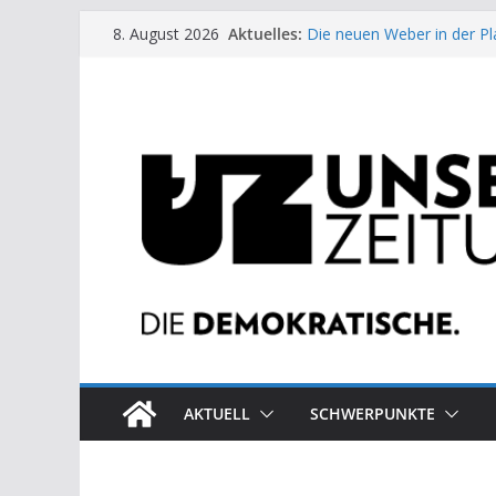
Zum
Aktuelles:
Die neuen Weber in der Pl
8. August 2026
Inhalt
Moment der Woche: Die 
Archaische Jäger gegen fo
springen
Kinderbetreuung ist keine 
US-Wahl: Arzt aus Detroit 
AKTUELL
SCHWERPUNKTE