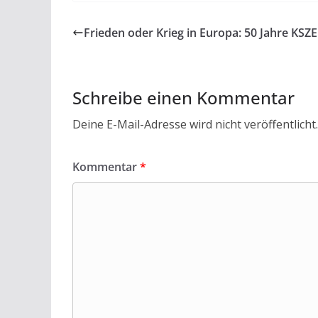
e
itt
at
ai
t
le
b
er
s
l
n
Frieden oder Krieg in Europa: 50 Jahre KSZE
o
A
o
p
k
p
Schreibe einen Kommentar
Deine E-Mail-Adresse wird nicht veröffentlicht.
Kommentar
*