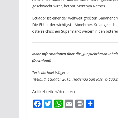
geschwächt wird“, betont Montoya Ramos.
Ecuador ist einer der weltweit größten Bananenpr
Die EU ist der wichtigste Abnehmer. Solange sich 
österreichischen Supermarkt weiterhin den bitte
Mehr Informationen über die „(un)sichtbaren Inhal
(Download)
Text: Michael Wögerer
Titelbild: Ecuador 2015, Hacienda San Jose, © Süd
Artikel teilen/drucken:
F
T
W
E
Pr
T
ac
w
h
m
in
ei