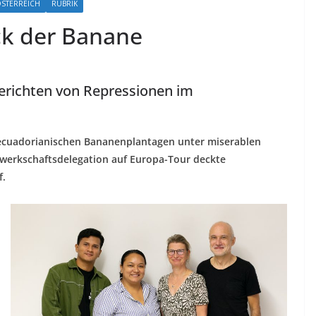
STERREICH
RUBRIK
ck der Banane
erichten von Repressionen im
uf ecuadorianischen Bananenplantagen unter miserablen
ewerkschaftsdelegation auf Europa-Tour deckte
f.