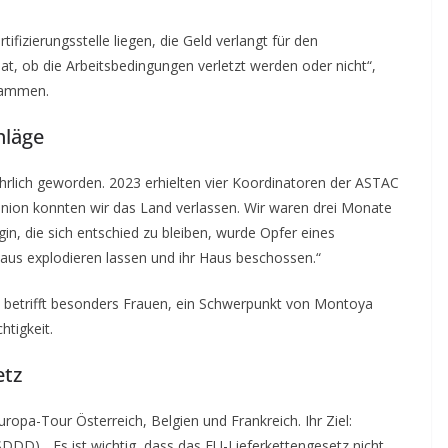
ifizierungsstelle liegen, die Geld verlangt für den
hat, ob die Arbeitsbedingungen verletzt werden oder nicht“,
sammen.
läge
hrlich geworden. 2023 erhielten vier Koordinatoren der ASTAC
nion konnten wir das Land verlassen. Wir waren drei Monate
in, die sich entschied zu bleiben, wurde Opfer eines
us explodieren lassen und ihr Haus beschossen.“
 betrifft besonders Frauen, ein Schwerpunkt von Montoya
htigkeit.
etz
pa-Tour Österreich, Belgien und Frankreich. Ihr Ziel:
DD). „Es ist wichtig, dass das EU-Lieferkettengesetz nicht