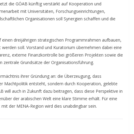
setzt die GÖAB künftig verstärkt auf Kooperation und
narbeit mit Universitäten, Forschungseinrichtungen,
llschaftlichen Organisationen soll Synergien schaffen und die
 auf einen dreijährigen strategischen Programmrahmen aufbauen,
rt werden soll. Vorstand und Kuratorium übernehmen dabei eine
arenz, externe Finanzkontrolle bei größeren Projekten sowie die
en zentrale Grundsätze der Organisationsführung.
ermächtnis ihrer Gründung an: die Überzeugung, dass
er Machtpolitik entsteht, sondern durch Kooperation, gelebte
B will auch in Zukunft dazu beitragen, dass diese Perspektive in
enüber der arabischen Welt eine klare Stimme erhält. Für eine
t mit der MENA-Region wird dies unabdingbar sein.