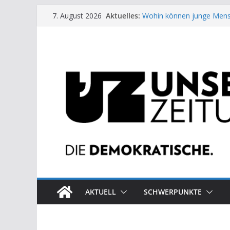
Zum
Aktuelles:
Wohin können junge Mens
7. August 2026
Inhalt
US-Wahl: Arzt aus Detroit 
Die neuen Weber in der Pl
springen
Eine Schwalbe macht noc
Wieso ein Solarkraftwerk 
AKTUELL
SCHWERPUNKTE