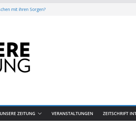
chen mit ihren Sorgen?
besiegt 70-Millionen-Dollar-Lobby
attform-Falle
h keinen Sommer
auf dem Mond keine gute Idee ist.
UNSERE ZEITUNG
VERANSTALTUNGEN
ZEITSCHRIFT I