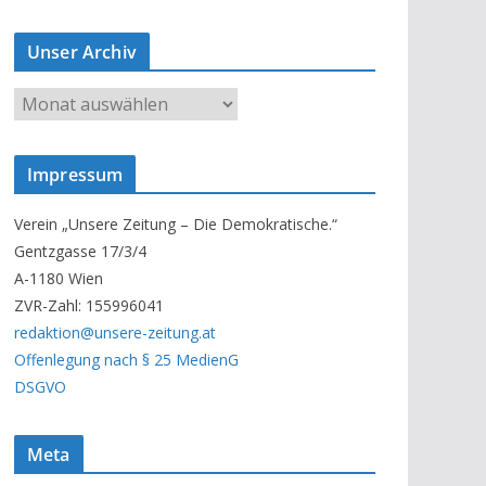
Unser Archiv
U
n
s
Impressum
e
r
Verein „Unsere Zeitung – Die Demokratische.“
A
Gentzgasse 17/3/4
r
A-1180 Wien
c
ZVR-Zahl: 155996041
h
redaktion@unsere-zeitung.at
i
Offenlegung nach § 25 MedienG
v
DSGVO
Meta