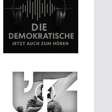
V
i
d
e
o
-
P
l