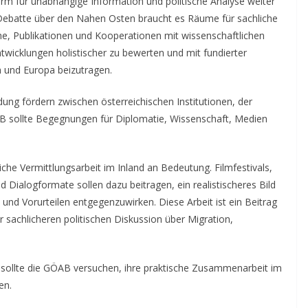
form für unabhängige Information und politische Analyse weiter
Debatte über den Nahen Osten braucht es Räume für sachliche
e, Publikationen und Kooperationen mit wissenschaftlichen
ntwicklungen holistischer zu bewerten und mit fundierter
h und Europa beizutragen.
dung fördern zwischen österreichischen Institutionen, der
ÖAB sollte Begegnungen für Diplomatie, Wissenschaft, Medien
tliche Vermittlungsarbeit im Inland an Bedeutung. Filmfestivals,
 Dialogformate sollen dazu beitragen, ein realistischeres Bild
n und Vorurteilen entgegenzuwirken. Diese Arbeit ist ein Beitrag
sachlicheren politischen Diskussion über Migration,
 sollte die GÖAB versuchen, ihre praktische Zusammenarbeit im
en.