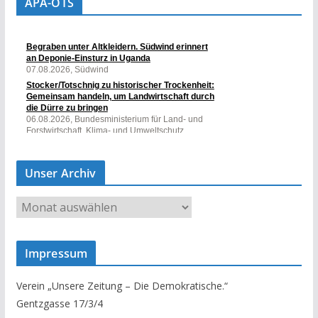
APA-OTS
Unser Archiv
U
n
s
Impressum
e
r
Verein „Unsere Zeitung – Die Demokratische.“
A
Gentzgasse 17/3/4
r