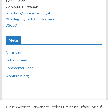
A-1180 Wien
c
ZVR-Zahl: 155996041
h
redaktion@unsere-zeitung.at
i
Offenlegung nach § 25 MedienG
v
DSGVO
Meta
Anmelden
Eintrags-Feed
Kommentar-Feed
WordPress.org
Diese Webseite verwendet Cookies um deine Erfahrung auf