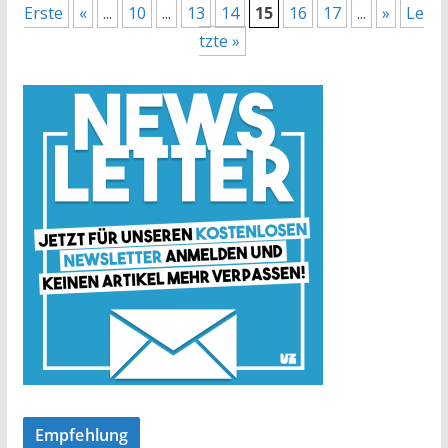
Erste
«
...
10
...
13
14
15
16
17
...
»
Le
tzte »
Empfehlung