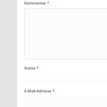
k
p
Kommentar
*
Name
*
E-Mail-Adresse
*