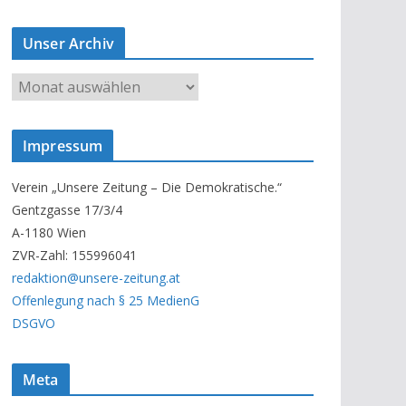
Unser Archiv
U
n
s
Impressum
e
r
Verein „Unsere Zeitung – Die Demokratische.“
A
Gentzgasse 17/3/4
r
A-1180 Wien
c
ZVR-Zahl: 155996041
h
redaktion@unsere-zeitung.at
i
Offenlegung nach § 25 MedienG
v
DSGVO
Meta