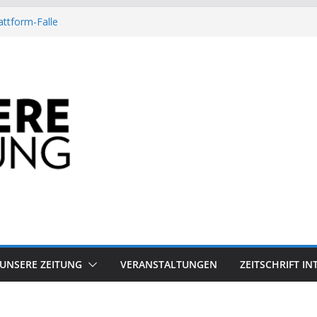
attform-Falle
Heuschrecke
ssile Offshore-Plattform
Arbeit?
besiegt 70-Millionen-Dollar-Lobby
UNSERE ZEITUNG
VERANSTALTUNGEN
ZEITSCHRIFT I