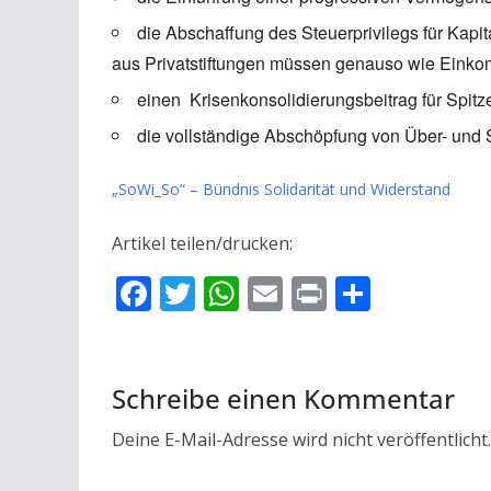
die Abschaffung des Steuerprivilegs für Ka
aus Privatstiftungen müssen genauso wie Einko
einen Krisenkonsolidierungsbeitrag für Spit
die vollständige Abschöpfung von Über- und
„SoWi_So“ – Bündnis Solidarität und Widerstand
Artikel teilen/drucken:
F
T
W
E
Pr
T
ac
w
h
m
in
ei
e
itt
at
ai
t
le
b
er
s
l
n
Schreibe einen Kommentar
o
A
Deine E-Mail-Adresse wird nicht veröffentlicht.
o
p