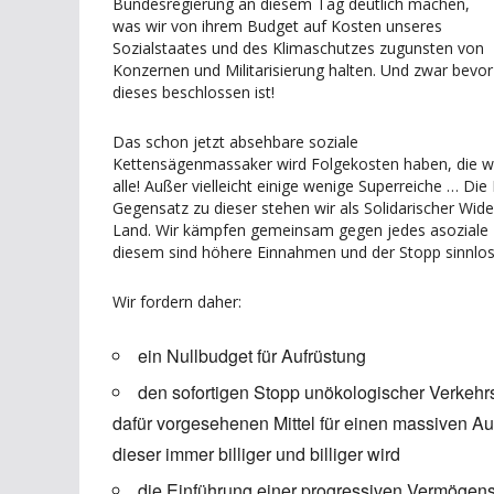
Bundesregierung an diesem Tag deutlich machen,
was wir von ihrem Budget auf Kosten unseres
Sozialstaates und des Klimaschutzes zugunsten von
Konzernen und Militarisierung halten. Und zwar bevor
dieses beschlossen ist!
Das schon jetzt absehbare soziale
Kettensägenmassaker wird Folgekosten haben, die weit 
alle! Außer vielleicht einige wenige Superreiche … Die
Gegensatz zu dieser stehen wir als Solidarischer Wid
Land. Wir kämpfen gemeinsam gegen jedes asoziale Bu
diesem sind höhere Einnahmen und der Stopp sinnlo
Wir fordern daher:
ein Nullbudget für Aufrüstung
den sofortigen Stopp unökologischer Verkehr
dafür vorgesehenen Mittel für einen massiven Au
dieser immer billiger und billiger wird
die Einführung einer progressiven Vermögens