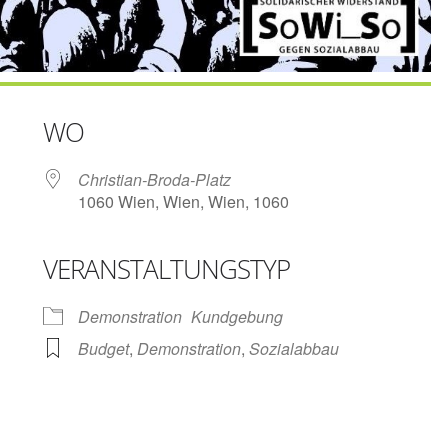
WO
Christian-Broda-Platz
1060 Wien, Wien, Wien, 1060
VERANSTALTUNGSTYP
e Kalender
iCalendar
Demonstration
Kundgebung
Budget
,
Demonstration
,
Sozialabbau