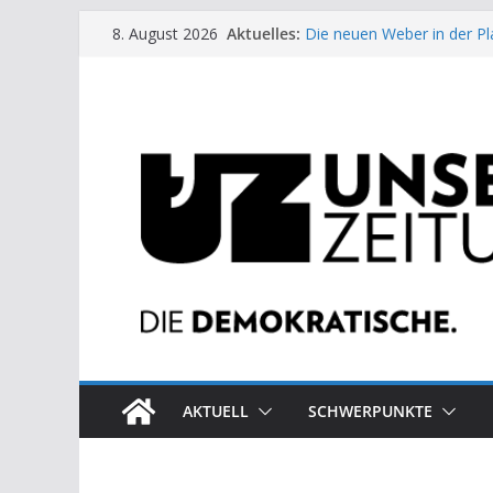
Zum
Aktuelles:
Die neuen Weber in der Pl
8. August 2026
Inhalt
Moment der Woche: Die 
Archaische Jäger gegen fo
springen
Kinderbetreuung ist keine 
US-Wahl: Arzt aus Detroit 
AKTUELL
SCHWERPUNKTE