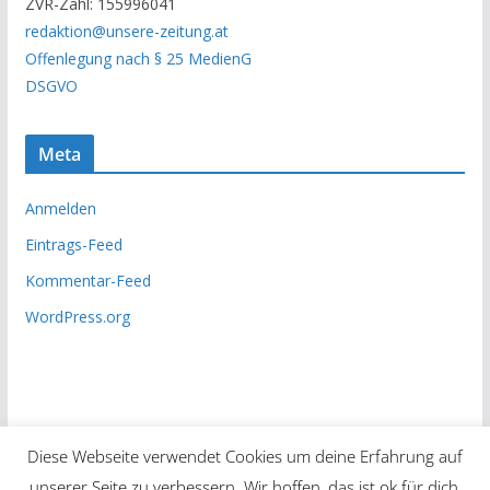
ZVR-Zahl: 155996041
h
redaktion@unsere-zeitung.at
i
Offenlegung nach § 25 MedienG
v
DSGVO
Meta
Anmelden
Eintrags-Feed
Kommentar-Feed
WordPress.org
Diese Webseite verwendet Cookies um deine Erfahrung auf
unserer Seite zu verbessern. Wir hoffen, das ist ok für dich,