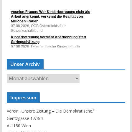
Unser Archiv
U
n
s
Impressum
e
r
Verein „Unsere Zeitung – Die Demokratische.“
A
Gentzgasse 17/3/4
r
A-1180 Wien
c