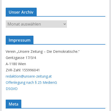
Unser Archiv
U
n
s
Impressum
e
r
Verein „Unsere Zeitung – Die Demokratische.“
A
Gentzgasse 17/3/4
r
A-1180 Wien
c
ZVR-Zahl: 155996041
h
redaktion@unsere-zeitung.at
i
Offenlegung nach § 25 MedienG
v
DSGVO
Meta