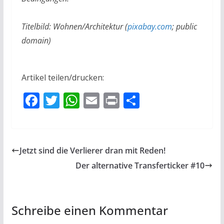
Titelbild: Wohnen/Architektur (
pixabay.com
; public
domain)
Artikel teilen/drucken:
F
T
W
E
Pr
T
ac
w
h
m
in
ei
e
itt
at
ai
t
le
b
er
s
l
n
Jetzt sind die Verlierer dran mit Reden!
o
A
Der alternative Transferticker #10
o
p
k
p
Schreibe einen Kommentar