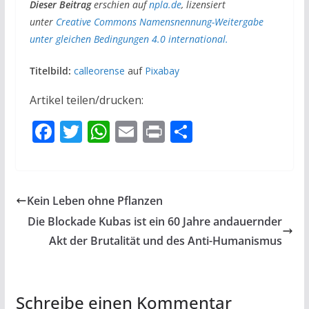
Dieser Beitrag
erschien auf
npla.de
, lizensiert
unter
Creative Commons Namensnennung-Weitergabe
unter gleichen Bedingungen 4.0 international.
Titelbild:
calleorense
auf
Pixabay
Artikel teilen/drucken:
F
T
W
E
Pr
T
ac
w
h
m
in
ei
e
itt
at
ai
t
le
b
er
s
l
n
Kein Leben ohne Pflanzen
o
A
Die Blockade Kubas ist ein 60 Jahre andauernder
o
p
Akt der Brutalität und des Anti-Humanismus
k
p
Schreibe einen Kommentar