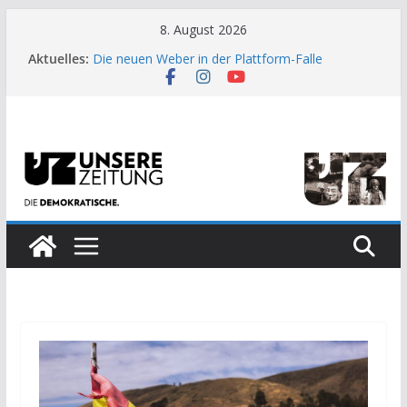
Zum
8. August 2026
Inhalt
Aktuelles:
Die neuen Weber in der Plattform-Falle
springen
Moment der Woche: Die Heuschrecke
Archaische Jäger gegen fossile Offshore-
Plattform
Kinderbetreuung ist keine Arbeit?
US-Wahl: Arzt aus Detroit besiegt 70-Millionen-
Dollar-Lobby