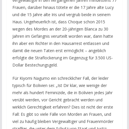
vergewaltigte in den vergangenen Jahren mindestens 77
Frauen, darüber hinaus tötete er die 17 Jahre alte Lucy
und die 15 Jahre alte Iris und vergrub beide in seinem
Haus. Ungeheuerlich ist, dass Choque schon 2015
wegen des Mordes an der 20-jährigen Blanca zu 30
Jahren im Gefängnis verurteilt worden war, dann hatte
ihn aber ein Richter in den Hausarrest entlassen und
damit die neuen Taten erst ermöglicht – angeblich
erfolgte die Straflockerung im Gegenzug für 3.500 US-
Dollar Bestechungsgeld.
Für Kiyomi Nagumo ein schrecklicher Fall, der leider
typisch für Bolivien sei: „Ist Dir klar, wie wenige der
mehr als hundert Feminizide, die in Bolivien jedes Jahr
verübt werden, vor Gericht gebracht werden und
wirklich Gerechtigkeit erfahren? Dies ist nicht der erste
Fall: Es gibt so viele Fälle von Morden an Frauen, und
viel zu häufig bleiben Vergewaltiger und Frauenmörder
straffrei, die unter dem Schutz von Staat und Justiz