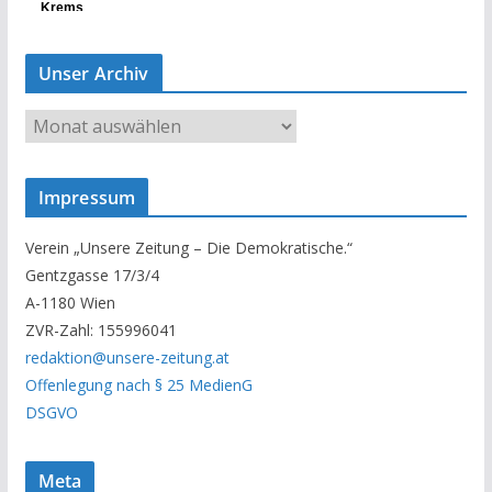
Unser Archiv
U
n
s
Impressum
e
r
Verein „Unsere Zeitung – Die Demokratische.“
A
Gentzgasse 17/3/4
r
A-1180 Wien
c
ZVR-Zahl: 155996041
h
redaktion@unsere-zeitung.at
i
Offenlegung nach § 25 MedienG
v
DSGVO
Meta