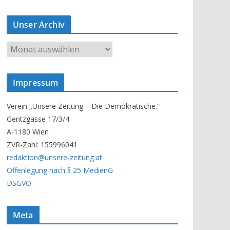
Unser Archiv
U
n
s
Impressum
e
r
Verein „Unsere Zeitung – Die Demokratische.“
A
Gentzgasse 17/3/4
r
A-1180 Wien
c
ZVR-Zahl: 155996041
h
redaktion@unsere-zeitung.at
i
Offenlegung nach § 25 MedienG
v
DSGVO
Meta