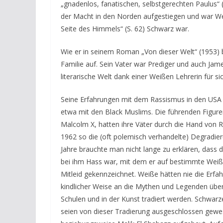
„gnadenlos, fanatischen, selbstgerechten Paulus“ 
der Macht in den Norden aufgestiegen und war W
Seite des Himmels“ (S. 62) Schwarz war.
Wie er in seinem Roman „Von dieser Welt“ (1953) b
Familie auf. Sein Vater war Prediger und auch Jame
literarische Welt dank einer Weißen Lehrerin für si
Seine Erfahrungen mit dem Rassismus in den USA f
etwa mit den Black Muslims. Die führenden Figure
Malcolm X, hatten ihre Väter durch die Hand von Ra
1962 so die (oft polemisch verhandelte) Degradier
Jahre brauchte man nicht lange zu erklären, dass
bei ihm Hass war, mit dem er auf bestimmte Weiße
Mitleid gekennzeichnet. Weiße hätten nie die Erf
kindlicher Weise an die Mythen und Legenden über
Schulen und in der Kunst tradiert werden. Schwar
seien von dieser Tradierung ausgeschlossen gewe