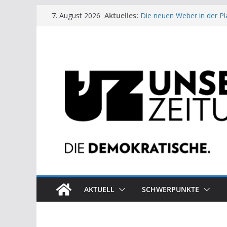
Zum
Aktuelles:
Die neuen Weber in der Pl
7. August 2026
Inhalt
Moment der Woche: Die 
Archaische Jäger gegen fo
springen
Kinderbetreuung ist keine 
US-Wahl: Arzt aus Detroit 
AKTUELL
SCHWERPUNKTE