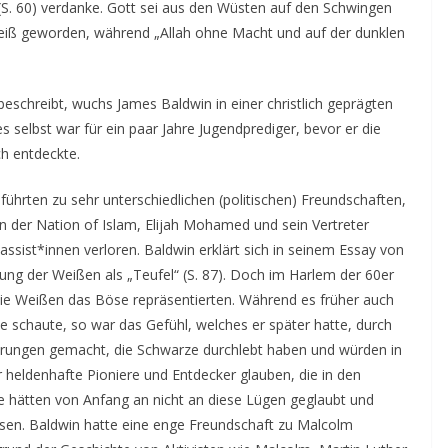
(S. 60) verdanke. Gott sei aus den Wüsten auf den Schwingen
eiß geworden, während „Allah ohne Macht und auf der dunklen
eschreibt, wuchs James Baldwin in einer christlich geprägten
s selbst war für ein paar Jahre Jugendprediger, bevor er die
ch entdeckte.
ührten zu sehr unterschiedlichen (politischen) Freundschaften,
n der Nation of Islam, Elijah Mohamed und sein Vertreter
ssist*innen verloren. Baldwin erklärt sich in seinem Essay von
ung der Weißen als „Teufel“ (S. 87). Doch im Harlem der 60er
 die Weißen das Böse repräsentierten. Während es früher auch
 schaute, so war das Gefühl, welches er später hatte, durch
ahrungen gemacht, die Schwarze durchlebt haben und würden in
 heldenhafte Pioniere und Entdecker glauben, die in den
ze hätten von Anfang an nicht an diese Lügen geglaubt und
sen. Baldwin hatte eine enge Freundschaft zu Malcolm