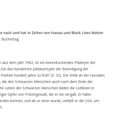
te nach und hat in Zeiten von Hanau und Black Lives Matter
t Büchertag.
n aus dem Jahr 1962, ist ein beeindruckendes Plädoyer der
ie USA das hundertste Jubiläumsjahr der Beendigung der
eiheit hundert Jahre zu früh“ (S. 32). Die Kritik an der rassialen
ung, die den Schwarzen Menschen auch nach dem Ende der
che Leben der Schwarzen Menschen bilden die Leitlinien in
ger Opfer von Polizeigewalt, die er nie vergaß. Er hätte
 werden können, und als er einer wurde, verließ er die USA, um
n.