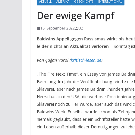
AKTUELL
AMERIKA
GESCHICHTE
INTERNATIONAL
Der ewige Kampf
18. September 2022
UZ
Baldwins Appell gegen Rassismus wirkt bis heu
leider nichts an Aktualität verloren
– Sonntag is
Von Çağan Varol (
kritisch-lesen.de
)
„The Fire Next Time“, ein Essay von James Baldwi
Befreiung: Im Jahr der Veröffentlichung feierte d
Sklaverei, aber nach James Baldwin „hundert Jahre Fr
Herrschaft in den USA, die wertlose Positionier
Sklaverei noch zu Teil wurde, aber auch das wirkli
Baldwins Werk. Er selbst wurde schon als Zehnjähri
niemals geglaubt, dass er ein Schriftsteller hätte
ein Leben außerhalb dieser Demütigungen zu lebe