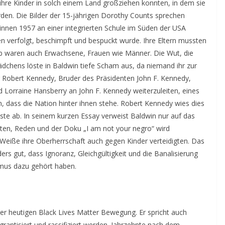
hre Kinder in solch einem Land großziehen konnten, in dem sie
rden. Die Bilder der 15-jährigen Dorothy Counts sprechen
innen 1957 an einer integrierten Schule im Süden der USA
verfolgt, beschimpft und bespuckt wurde. Ihre Eltern mussten
b waren auch Erwachsene, Frauen wie Männer. Die Wut, die
ädchens löste in Baldwin tiefe Scham aus, da niemand ihr zur
er Robert Kennedy, Bruder des Präsidenten John F. Kennedy,
 Lorraine Hansberry an John F. Kennedy weiterzuleiten, eines
n, dass die Nation hinter ihnen stehe. Robert Kennedy wies dies
te ab. In seinem kurzen Essay verweist Baldwin nur auf das
ten, Reden und der Doku „I am not your negro“ wird
h Weiße ihre Oberherrschaft auch gegen Kinder verteidigten. Das
rs gut, dass Ignoranz, Gleichgültigkeit und die Banalisierung
mus dazu gehört haben.
er heutigen Black Lives Matter Bewegung. Er spricht auch
rantisiert und rassifiziert werden. Jahrzehnte nach dem