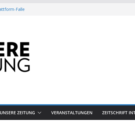
attform-Falle
Heuschrecke
ssile Offshore-Plattform
Arbeit?
besiegt 70-Millionen-Dollar-Lobby
UNSERE ZEITUNG
VERANSTALTUNGEN
ZEITSCHRIFT I