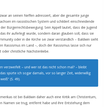
 zwar an seinen Neffen adressiert, aber die gesamte junge
wachsen im rassistischen System und schildert einschneidende
 der Bürgerrechtsbewegung. Sein Appell lautet, dass die Jugend
das ihr auferlegt wurde, sondern daran glauben soll, dass sie
mmunity oder in die Kirche sei zwar verständlich – Baldwin sieht
den Rassismus im Land –, doch der Rassismus lasse sich nur
 oder christliche Nächstenliebe.
verzweifelt – und wer ist das nicht schon mal? – bleibt
das spürte ich sogar damals, vor so langer Zeit, widerwillig
weiß“ (S. 49).
merikas ist bei Baldwin daher auch eine Kritik am Christentum,
n Namen sie trug, entfernt habe und ihre Entstehung dem