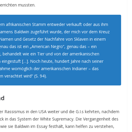
verrichten mussten.
inem afrikanischen Stamm entweder verkauft oder aus ihm
namens Baldwin zugeführt wurde, der mich vor dem Kreuz
h Namen und Gesetz der Nachfahre von Sklaven in einem
nau das ist ein „American Negro“, genau das – ein
er, behandelt wie ein Tier und von der amerikanischen
 eingestuft […]. Noch heute, hundert Jahre nach seiner
snahme womöglich der amerikanischen Indianer – das
 verachtet wird“ (S. 94).
nd
er Rassismus in den USA weiter und die G.I.s kehrten, nachdem
urück in das System der White Supremacy. Die Vergangenheit des
ie sie Baldwin im Essay festhält, kann helfen zu verstehen,