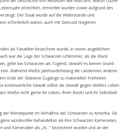
rund der Geschichte von Aktivisten wie Malcolm, Martin Luther
. Lebensjahr erreichten, ermordet wurden sowie aufgrund des
berzeugt: Der Staat würde auf die Widerstände und
se erforderlich wären, auch mit Genozid reagieren.
len als Fanatiker bezeichnet wurde, in seiner angeblichen
nach war die Lage der Schwarzen schlimmer, als die Black
win, gelte bei Schwarzen als Tugend, obwohl es keinen Grund
u sein. Während Weiße Jahrhundertelang die Ländereien anderer
dem Ende der Sklaverei Zugänge zu materiellen Freiheiten
se kontinuierliche Gewalt selbst als Gewalt gegen Weißes Leben
ss Weiße nicht gerne ihr Leben, ihren Besitz und ihr Selbstbild
eg der Wendepunkt im Verhältnis der Schwarzen zu Amerika. Sie
angene würdevoller behandelten als ihre Schwarzen Kameraden,
eren und Kameraden als „N…“ bezeichnet wurden und an der