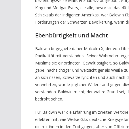
beziehungsweise Malik El Shabazz aufgebaut. Aufg
King und Medgar Evers, die alle, bevor sie das 40
Schicksals der Indigenen Amerikas, war Baldwin ü
Forderungen der Schwarzen Bevölkerung, wenn die
Ebenbürtigkeit und Macht
Baldwin begegnete daher Malcolm X, der von Libera
Radikalität mit Verständnis. Seiner Wahrnehmung 
Muslims sie einordneten. Gewaltlosigkeit, so Bald
gebe, nachsichtiger und weitsichtiger als Weiße z
an sich rissen, Schwarze lynchten und auch nach 
verwehrten, wurde jeglicher Widerstand gegen die
verstanden. Baldwin meint, der wahre Grund sei, da
bedroht sehen.
Für Baldwin war die Erfahrung im zweiten Weltkri
erlebten mit, wie Weiße G.I.s deutsche Kriegsgef
die mit ihnen in den Tod gingen, aber von Offizi