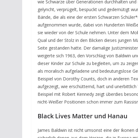
wie Schwarze über Generationen durchhalten und i
gelyncht, verprügelt, bespuckt und gedemütigt wu
Bände, die als eine der ersten Schwarzen Schüler*
aufgenommen wurde, dabei von Hunderten Weißen 
sie wieder von der Schule nehmen. Unter dem Mo
Qual und der Stolz in den Blicken dieses jungen M
Seite gestanden hatte. Der damalige Justizminist
weigerte sich 1963, den Vorschlag von Baldwin und
dieser Kinder zur Schule zu begleiten, um zu zeige
als moralisch aufgeladene und bedeutungslose Ges
Beispiel von Dorothy Counts, doch in anderen Tex
aufgezeigt, wie erschütternd, hart und unerbittlic
Beispiel mit Robert Kennedy zeigt überdies besonde
nicht-Weißer Positionen schon immer zum Rassis
Black Lives Matter und Hanau
James Baldwin ist nicht umsonst eine der Ikonen d
sicherlich denen aus dem Herzen, die in Europa mig