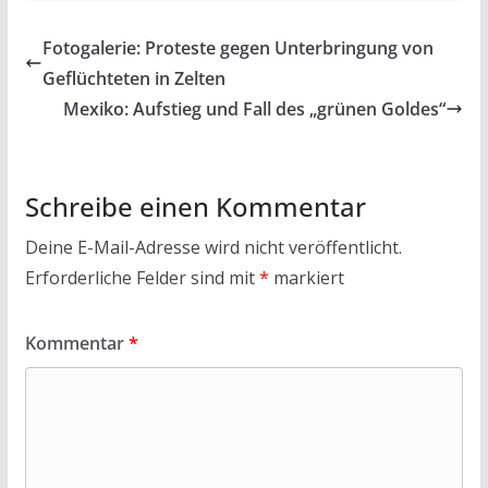
e
itt
at
ai
t
le
b
er
s
l
n
Fotogalerie: Proteste gegen Unterbringung von
o
A
Geflüchteten in Zelten
o
p
Mexiko: Aufstieg und Fall des „grünen Goldes“
k
p
Schreibe einen Kommentar
Deine E-Mail-Adresse wird nicht veröffentlicht.
Erforderliche Felder sind mit
*
markiert
Kommentar
*