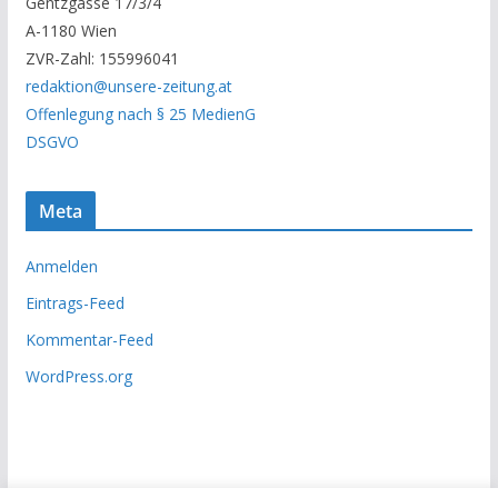
Gentzgasse 17/3/4
r
A-1180 Wien
c
ZVR-Zahl: 155996041
h
redaktion@unsere-zeitung.at
i
Offenlegung nach § 25 MedienG
v
DSGVO
Meta
Anmelden
Eintrags-Feed
Kommentar-Feed
WordPress.org