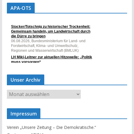
APA-OTS
Unser Archiv
U
n
s
Impressum
e
r
Verein „Unsere Zeitung – Die Demokratische.“
A