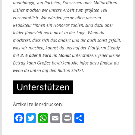
unabhängig von Parteien, Konzernen oder Milliardären.
Bisher machen wir unsere Arbeit zum größten Teil
ehrenamtlich. Wir würden gerne allen unseren
Redakteur*innen ein Honorar zahlen, sind dazu aber
leider finanziell noch nicht in der Lage. Wenn du
möchtest, dass sich das ändert und dir auch sonst gefällt,
was wir machen, kannst du uns auf der Plattform Steady
mit
3, 6 oder 9 Euro im Monat
unterstützen. Jeder kleine
Betrag kann Großes bewirken! Alle Infos dazu findest du,
wenn du unten auf den Button klickst.
Artikel teilen/drucken:
F
T
W
E
Pr
T
ac
w
h
m
in
ei