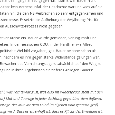
zu handeln, ging nahezu gegen null. Damit war Bauer nicht
S-Staat kein Betriebsunfall der Geschichte war und wies auf die
itäten hin, die den NS-Verbrechen so sehr entgegenkamen und
sprozesse. Er setzte die Aufhebung der Verjährungsfrist für
en Ausschwitz-Prozess nicht gegeben.
ativer Kreise ein. Bauer wurde gemieden, verunglimpft und
Ketzer. In der hessischen CDU, in der Hardliner wie Alfred
olitische Weltbild vorgaben, galt Bauer beinahe schon als
ch, nachdem es ihm gegen starke Widerstände gelungen war,
 Bewacher des Vernichtungslagers tatsächlich auf den Weg zu
ng und in ihren Ergebnissen ein tieferes Anliegen Bauers:
ehl, was rechtswidrig ist, was also im Widerspruch steht mit den
darf Mut und Courage in jeder Richtung gegenüber dem äußeren
lcourage, der Mut vor dem Feind im eigenen Volk genauso groß,
ngt wird. Dass es ehrenhaft ist, dass es Pflicht des Einzelnen ist,