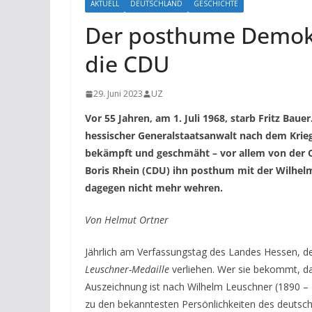
AKTUELL
DEUTSCHLAND
GESCHICHTE
Der posthume Demokra
die CDU
29. Juni 2023
UZ
Vor 55 Jahren, am 1. Juli 1968, starb Fritz Baue
hessischer Generalstaatsanwalt nach dem Krieg
bekämpft und geschmäht – vor allem von der C
Boris Rhein (CDU) ihn posthum mit der Wilhelm
dagegen nicht mehr wehren.
Von Helmut Ortner
Jährlich am Verfassungstag des Landes Hessen, 
Leuschner-Medaille
verliehen. Wer sie bekommt, da
Auszeichnung ist nach Wilhelm Leuschner (1890 – 
zu den bekanntesten Persönlichkeiten des deutsc