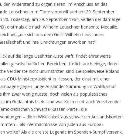
, den Widerstand zu organisieren. Im Anschluss an das
 wurde Leuschner zum Tode verurteilt und am 29. September
em 20. Todestag, am 29. September 1964, verlieh der damalige
PD) erstmals die nach Wilhelm Leuschner benannte Medaille.
gezeichnet, „die sich aus dem Geist Wilhelm Leuschners
sellschaft und ihre Einrichtungen erworben hat“.
ick auf die lange Geehrten-Liste wirft, findet ehrenwerte
len gesellschaftlichen Bereichen, freilich auch einige, deren
he Verdienste nicht unumstritten sind. Beispielsweise Roland
ls CDU-Ministerpräsident in Hessen, der einst mit einer
Kampagne gegen junge Ausländer Stimmung im Wahlkampf
 ihm zwar wenig nutzte, doch vielen als populistisches
ck im Gedächtnis blieb. Und war Koch nicht auch Vorsitzender
tdemokratischen Schwarze-Kassen-Partei, die
wendungen – die in Wirklichkeit aus schwarzen Auslandskonten
ammten – als »Vermächtnisse von Juden aus Europa«
ren wollte? Als die dreiste Legende im Spenden-Sumpf versank,