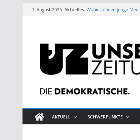
Zum
Aktuelles:
Wohin können junge Mens
7. August 2026
Inhalt
US-Wahl: Arzt aus Detroit 
Die neuen Weber in der Pl
springen
Eine Schwalbe macht noc
Wieso ein Solarkraftwerk 
AKTUELL
SCHWERPUNKTE