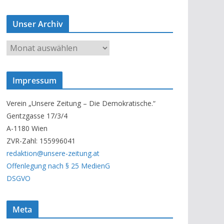
Unser Archiv
U
n
s
Impressum
e
r
Verein „Unsere Zeitung – Die Demokratische.“
A
Gentzgasse 17/3/4
r
A-1180 Wien
c
ZVR-Zahl: 155996041
h
redaktion@unsere-zeitung.at
i
Offenlegung nach § 25 MedienG
v
DSGVO
Meta