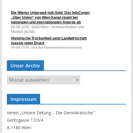
Unser Archiv
U
n
s
Impressum
e
r
Verein „Unsere Zeitung – Die Demokratische.“
A
Gentzgasse 17/3/4
r
A-1180 Wien
c