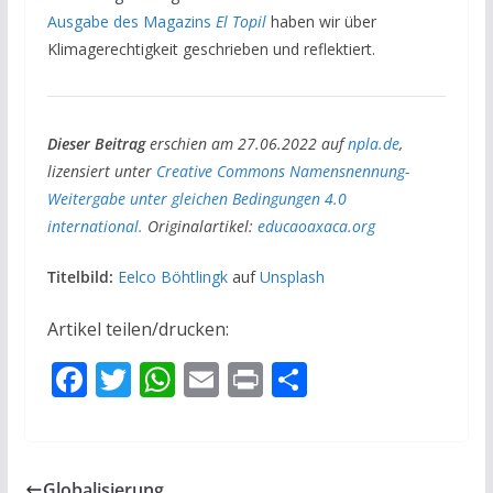
Ausgabe des Magazins
El Topil
haben wir über
Klimagerechtigkeit geschrieben und reflektiert.
Dieser Beitrag
erschien am 27.06.2022 auf
npla.de
,
lizensiert unter
Creative Commons Namensnennung-
Weitergabe unter gleichen Bedingungen 4.0
international.
Originalartikel:
educaoaxaca.org
Titelbild:
Eelco Böhtlingk
auf
Unsplash
Artikel teilen/drucken:
F
T
W
E
Pr
T
ac
w
h
m
in
ei
e
itt
at
ai
t
le
b
er
s
l
n
Globalisierung