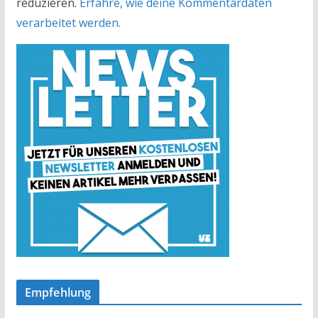
reduzieren.
Erfahre, wie deine Kommentardaten
verarbeitet werden.
Empfehlung