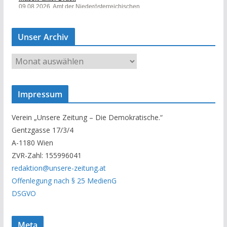
Unser Archiv
U
n
s
Impressum
e
r
Verein „Unsere Zeitung – Die Demokratische.“
A
Gentzgasse 17/3/4
r
A-1180 Wien
c
ZVR-Zahl: 155996041
h
redaktion@unsere-zeitung.at
i
Offenlegung nach § 25 MedienG
v
DSGVO
Meta