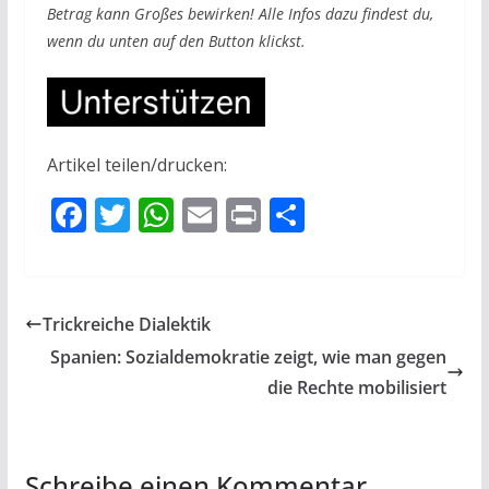
Betrag kann Großes bewirken! Alle Infos dazu findest du,
wenn du unten auf den Button klickst.
Artikel teilen/drucken:
F
T
W
E
Pr
T
ac
w
h
m
in
ei
e
itt
at
ai
t
le
b
er
s
l
n
Trickreiche Dialektik
o
A
Spanien: Sozialdemokratie zeigt, wie man gegen
o
p
die Rechte mobilisiert
k
p
Schreibe einen Kommentar