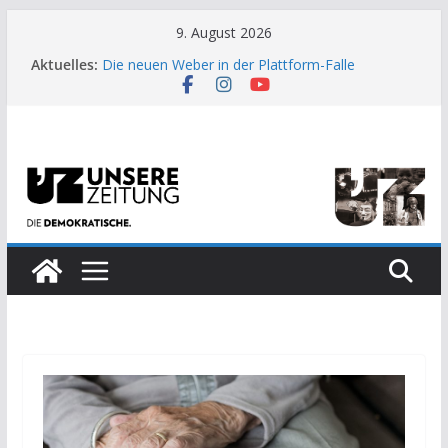
Zum
9. August 2026
Inhalt
Aktuelles:
Die neuen Weber in der Plattform-Falle
springen
Moment der Woche: Die Heuschrecke
Archaische Jäger gegen fossile Offshore-
Plattform
Kinderbetreuung ist keine Arbeit?
US-Wahl: Arzt aus Detroit besiegt 70-Millionen-
Dollar-Lobby