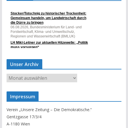
Unser Archiv
U
n
s
Impressum
e
r
Verein „Unsere Zeitung – Die Demokratische.“
A
Gentzgasse 17/3/4
r
A-1180 Wien
c