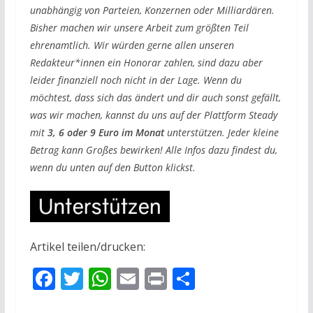
unabhängig von Parteien, Konzernen oder Milliardären.
Bisher machen wir unsere Arbeit zum größten Teil
ehrenamtlich. Wir würden gerne allen unseren
Redakteur*innen ein Honorar zahlen, sind dazu aber
leider finanziell noch nicht in der Lage. Wenn du
möchtest, dass sich das ändert und dir auch sonst gefällt,
was wir machen, kannst du uns auf der Plattform Steady
mit
3, 6 oder 9 Euro im Monat
unterstützen. Jeder kleine
Betrag kann Großes bewirken! Alle Infos dazu findest du,
wenn du unten auf den Button klickst.
Artikel teilen/drucken:
F
T
W
E
Pr
T
ac
w
h
m
in
ei