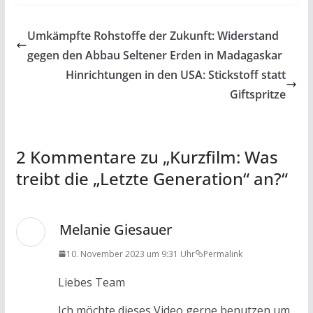
e
itt
at
ai
t
le
b
er
s
l
n
Umkämpfte Rohstoffe der Zukunft: Widerstand
o
A
gegen den Abbau Seltener Erden in Madagaskar
o
p
Hinrichtungen in den USA: Stickstoff statt
k
p
Giftspritze
2 Kommentare zu „
Kurzfilm: Was
treibt die „Letzte Generation“ an?
“
Melanie Giesauer
10. November 2023 um 9:31 Uhr
Permalink
Liebes Team
Ich möchte dieses Video gerne benutzen um