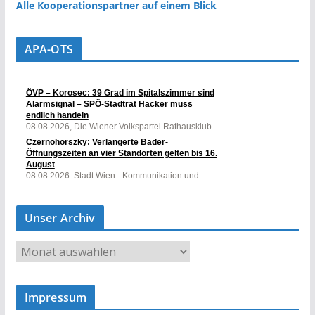
Alle Kooperationspartner auf einem Blick
APA-OTS
Unser Archiv
U
n
s
Impressum
e