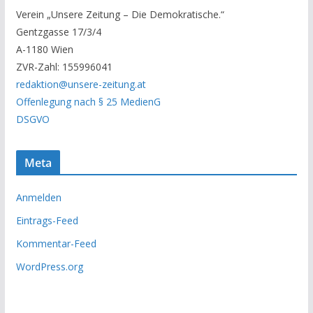
r
Verein „Unsere Zeitung – Die Demokratische.“
A
Gentzgasse 17/3/4
r
A-1180 Wien
c
ZVR-Zahl: 155996041
h
redaktion@unsere-zeitung.at
i
Offenlegung nach § 25 MedienG
v
DSGVO
Meta
Anmelden
Eintrags-Feed
Kommentar-Feed
WordPress.org