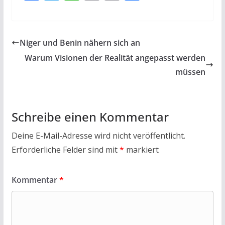
ac
w
h
m
in
ei
e
itt
at
ai
t
le
b
er
s
l
n
Niger und Benin nähern sich an
o
A
Warum Visionen der Realität angepasst werden
o
p
müssen
k
p
Schreibe einen Kommentar
Deine E-Mail-Adresse wird nicht veröffentlicht.
Erforderliche Felder sind mit
*
markiert
Kommentar
*