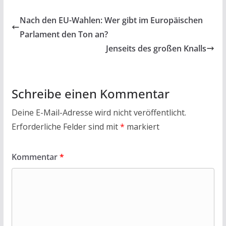
e
itt
at
ai
t
le
b
er
s
l
n
Nach den EU-Wahlen: Wer gibt im Euro­päischen
o
A
Parla­ment den Ton an?
o
p
Jenseits des großen Knalls
k
p
Schreibe einen Kommentar
Deine E-Mail-Adresse wird nicht veröffentlicht.
Erforderliche Felder sind mit
*
markiert
Kommentar
*