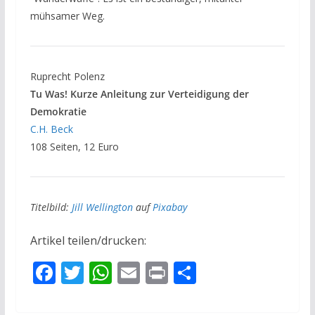
mühsamer Weg.
Ruprecht Polenz
Tu Was! Kurze Anleitung zur Verteidigung der
Demokratie
C.H. Beck
108 Seiten, 12 Euro
Titelbild:
Jill Wellington
auf
Pixabay
Artikel teilen/drucken:
F
T
W
E
Pr
T
ac
w
h
m
in
ei