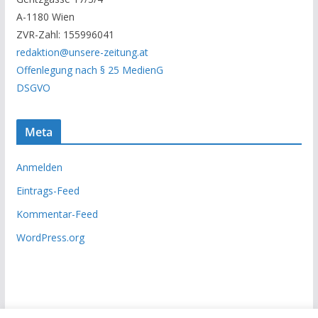
r
A-1180 Wien
c
ZVR-Zahl: 155996041
h
redaktion@unsere-zeitung.at
i
Offenlegung nach § 25 MedienG
v
DSGVO
Meta
Anmelden
Eintrags-Feed
Kommentar-Feed
WordPress.org