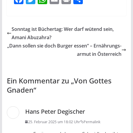
ac
w
h
m
in
ei
e
itt
at
ai
t
le
b
er
s
l
n
Sonntag ist Büchertag: Wer darf wütend sein,
o
A
Amani Abuzahra?
o
p
„Dann sollen sie doch Burger essen“ – Ernährungs­
k
p
armut in Öster­reich
Ein Kommentar zu „
Von Gottes
Gnaden
“
Hans Peter Degischer
25. Februar 2025 um 18:02 Uhr
Permalink