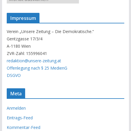
n
s
Impressum
e
r
Verein „Unsere Zeitung – Die Demokratische.“
A
Gentzgasse 17/3/4
r
A-1180 Wien
c
ZVR-Zahl: 155996041
h
redaktion@unsere-zeitung.at
i
Offenlegung nach § 25 MedienG
v
DSGVO
Meta
Anmelden
Eintrags-Feed
Kommentar-Feed