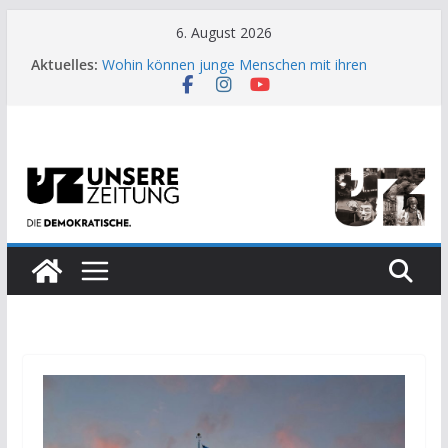
Zum
6. August 2026
Inhalt
Aktuelles:
Wohin können junge Menschen mit ihren
springen
Sorgen?
US-Wahl: Arzt aus Detroit besiegt 70-Millionen-
Dollar-Lobby
Die neuen Weber in der Plattform-Falle
Eine Schwalbe macht noch keinen Sommer
Wieso ein Solarkraftwerk auf dem Mond keine
gute Idee ist.