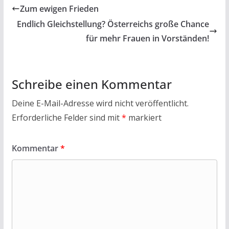
b
er
s
l
n
Zum ewigen Frieden
o
A
Endlich Gleich­stellung? Öster­reichs große Chance
o
p
für mehr Frauen in Vor­ständen!
k
p
Schreibe einen Kommentar
Deine E-Mail-Adresse wird nicht veröffentlicht.
Erforderliche Felder sind mit
*
markiert
Kommentar
*