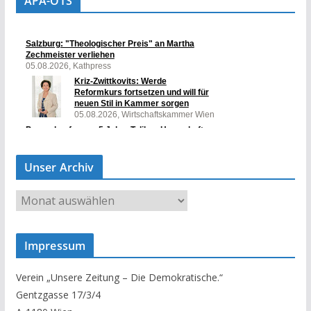
APA-OTS
Unser Archiv
U
n
s
Impressum
e
r
Verein „Unsere Zeitung – Die Demokratische.“
A
Gentzgasse 17/3/4
r