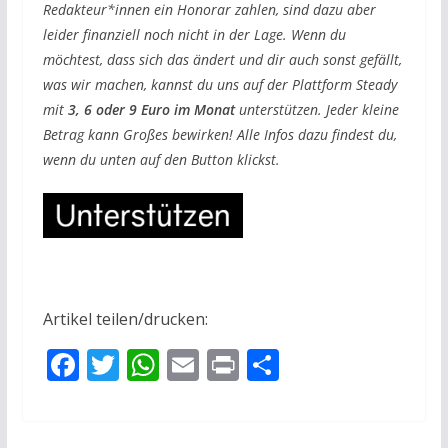
Redakteur*innen ein Honorar zahlen, sind dazu aber
leider finanziell noch nicht in der Lage. Wenn du
möchtest, dass sich das ändert und dir auch sonst gefällt,
was wir machen, kannst du uns auf der Plattform Steady
mit
3, 6 oder 9 Euro im Monat
unterstützen. Jeder kleine
Betrag kann Großes bewirken! Alle Infos dazu findest du,
wenn du unten auf den Button klickst.
Artikel teilen/drucken:
F
T
W
E
Pr
T
ac
w
h
m
in
ei
e
itt
at
ai
t
le