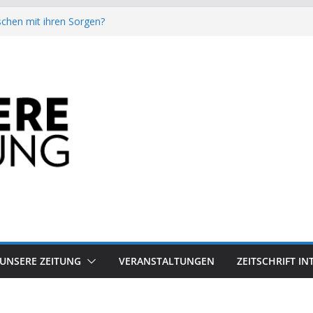
chen mit ihren Sorgen?
besiegt 70-Millionen-Dollar-Lobby
attform-Falle
h keinen Sommer
auf dem Mond keine gute Idee ist.
UNSERE ZEITUNG
VERANSTALTUNGEN
ZEITSCHRIFT I