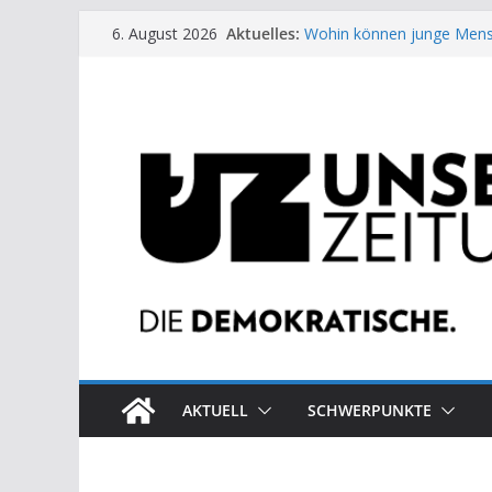
Zum
Aktuelles:
Wohin können junge Mens
6. August 2026
Inhalt
US-Wahl: Arzt aus Detroit 
Die neuen Weber in der Pl
springen
Eine Schwalbe macht noc
Wieso ein Solarkraftwerk 
AKTUELL
SCHWERPUNKTE