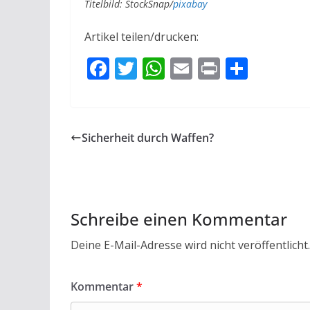
Titelbild: StockSnap/
pixabay
Artikel teilen/drucken:
F
T
W
E
Pr
T
ac
w
h
m
in
ei
e
itt
at
ai
t
le
b
er
s
l
n
Sicherheit durch Waffen?
o
A
o
p
k
p
Schreibe einen Kommentar
Deine E-Mail-Adresse wird nicht veröffentlicht.
Kommentar
*