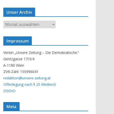
Unser Archiv
U
n
s
Impressum
e
r
Verein „Unsere Zeitung – Die Demokratische.“
A
Gentzgasse 17/3/4
r
A-1180 Wien
c
ZVR-Zahl: 155996041
h
redaktion@unsere-zeitung.at
i
Offenlegung nach § 25 MedienG
v
DSGVO
Meta