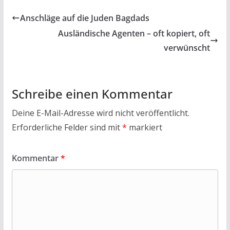
b
er
s
l
n
Anschläge auf die Juden Bagdads
o
A
Ausländische Agenten – oft kopiert, oft
o
p
verwünscht
k
p
Schreibe einen Kommentar
Deine E-Mail-Adresse wird nicht veröffentlicht.
Erforderliche Felder sind mit
*
markiert
Kommentar
*