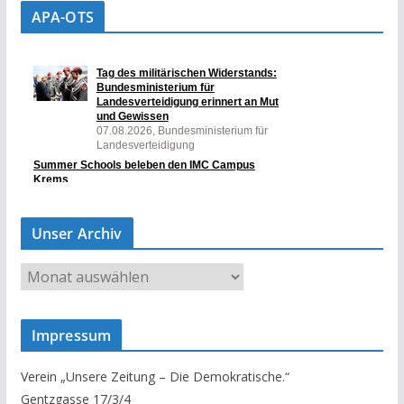
APA-OTS
Unser Archiv
U
n
s
Impressum
e
r
Verein „Unsere Zeitung – Die Demokratische.“
A
Gentzgasse 17/3/4