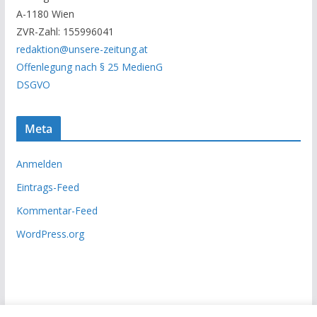
r
A-1180 Wien
c
ZVR-Zahl: 155996041
h
redaktion@unsere-zeitung.at
i
Offenlegung nach § 25 MedienG
v
DSGVO
Meta
Anmelden
Eintrags-Feed
Kommentar-Feed
WordPress.org