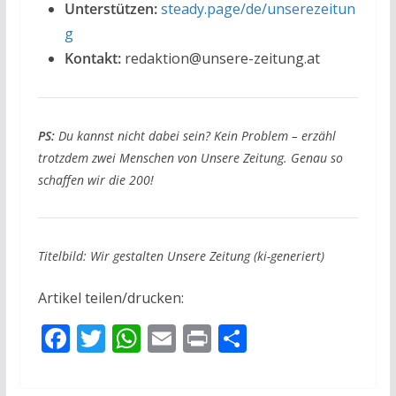
Unterstützen:
steady.page/de/unserezeitun
g
Kontakt:
redaktion@unsere-zeitung.at
PS:
Du kannst nicht dabei sein? Kein Problem – erzähl
trotzdem zwei Menschen von Unsere Zeitung. Genau so
schaffen wir die 200!
Titelbild: Wir gestalten Unsere Zeitung (ki-generiert)
Artikel teilen/drucken:
F
T
W
E
Pr
T
ac
w
h
m
in
ei
e
itt
at
ai
t
le