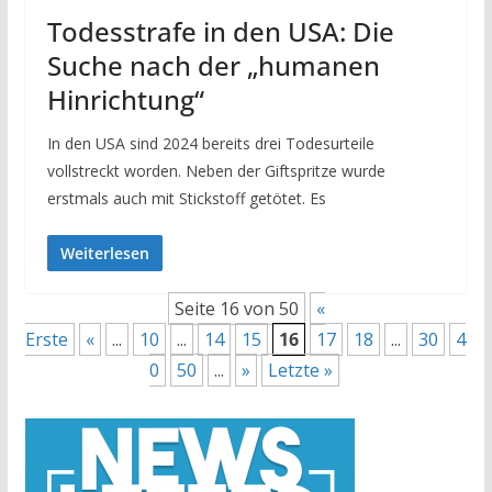
Todesstrafe in den USA: Die
Suche nach der „humanen
Hinrichtung“
In den USA sind 2024 bereits drei Todesurteile
vollstreckt worden. Neben der Giftspritze wurde
erstmals auch mit Stickstoff getötet. Es
Weiterlesen
Seite 16 von 50
«
Erste
«
...
10
...
14
15
16
17
18
...
30
4
0
50
...
»
Letzte »