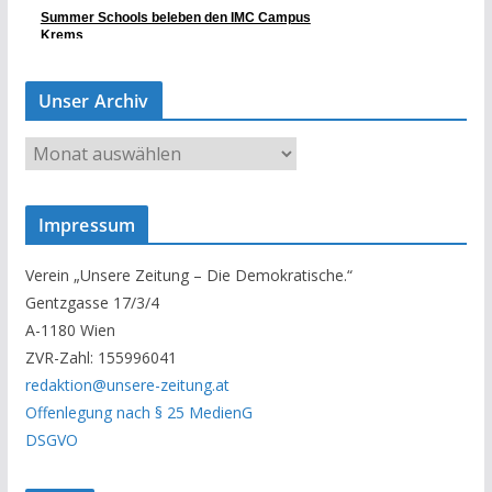
Unser Archiv
U
n
s
Impressum
e
r
Verein „Unsere Zeitung – Die Demokratische.“
A
Gentzgasse 17/3/4
r
A-1180 Wien
c
ZVR-Zahl: 155996041
h
redaktion@unsere-zeitung.at
i
Offenlegung nach § 25 MedienG
v
DSGVO